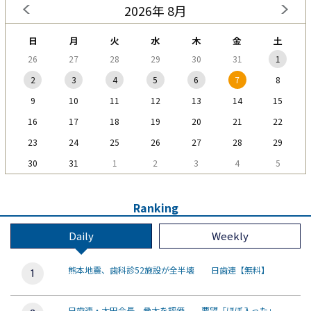
2026年 8月
日
月
火
水
木
金
土
26
27
28
29
30
31
1
2
3
4
5
6
7
8
9
10
11
12
13
14
15
16
17
18
19
20
21
22
23
24
25
26
27
28
29
30
31
1
2
3
4
5
Ranking
Daily
Weekly
熊本地震、歯科診52施設が全半壊 日歯連【無料】
日歯連・太田会長、骨太を評価 要望「ほぼ入った」