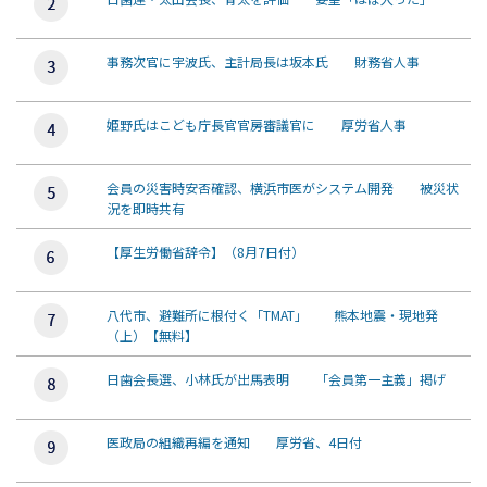
事務次官に宇波氏、主計局長は坂本氏 財務省人事
姫野氏はこども庁長官官房審議官に 厚労省人事
会員の災害時安否確認、横浜市医がシステム開発 被災状
況を即時共有
【厚生労働省辞令】（8月7日付）
八代市、避難所に根付く「TMAT」 熊本地震・現地発
（上）【無料】
日歯会長選、小林氏が出馬表明 「会員第一主義」掲げ
医政局の組織再編を通知 厚労省、4日付