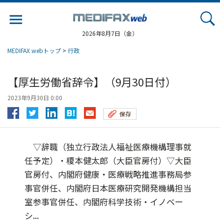
Jump
to
navigation
2026年8月7日（金）
MEDIFAX webトップ
>
行政
【厚生労働省辞令】（9月30日付）
2023年9月30日 0:00
保存
▽辞職（独立行政法人福祉医療機構理事就
任予定）・榎本健太郎（大臣官房付）▽大臣
官房付、内閣府健康・医療戦略推進事務局参
事官併任、内閣府日本医療研究開発機構担当
室参事官併任、内閣府科学技術・イノベー
シ...