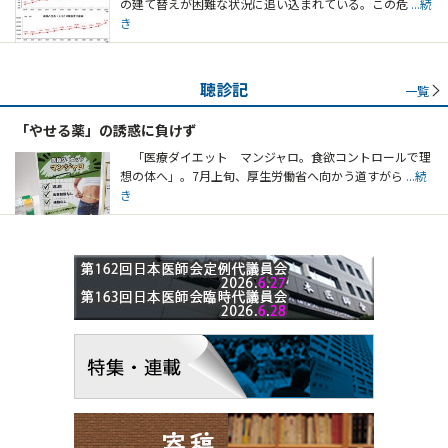
の建て替えが困難な状況に追い込まれている。この危
...続
き
聴診記
一覧
「やせる薬」の誘惑に負けず
「医療ダイエット マンジャロ。食欲コントロールで理
想の体へ」。7月上旬、厚生労働省へ向かう道すがら
...続
き