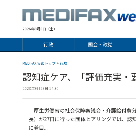
Jump
to
navigation
2026年8月8日（土）
行政
国会・政党
MEDIFAX webトップ
>
行政
認知症ケア、「評価充実・
2023年9月28日 14:30
厚生労働省の社会保障審議会・介護給付費分
長）が27日に行った団体ヒアリングでは、認
に着目...