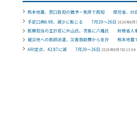
熊本地震、窓口負担の猶予・免除で周知 厚労省、対
手足口病6.98、減少に転じる 7月20～26日
2026年8月7
医療担当の主計官に片山氏、次長に八幡氏 財務省人
被災地への医師派遣、災害救助費から支弁 熊本地震
ARI定点、42.87に減 7月20～26日
2026年8月7日 15:04