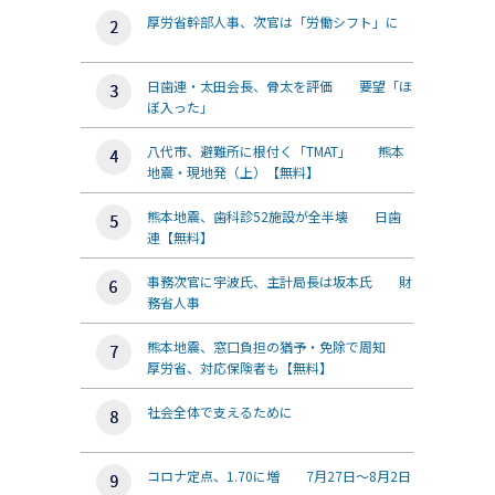
厚労省幹部人事、次官は「労働シフト」に
日歯連・太田会長、骨太を評価 要望「ほ
ぼ入った」
八代市、避難所に根付く「TMAT」 熊本
地震・現地発（上）【無料】
熊本地震、歯科診52施設が全半壊 日歯
連【無料】
事務次官に宇波氏、主計局長は坂本氏 財
務省人事
熊本地震、窓口負担の猶予・免除で周知
厚労省、対応保険者も【無料】
社会全体で支えるために
コロナ定点、1.70に増 7月27日～8月2日