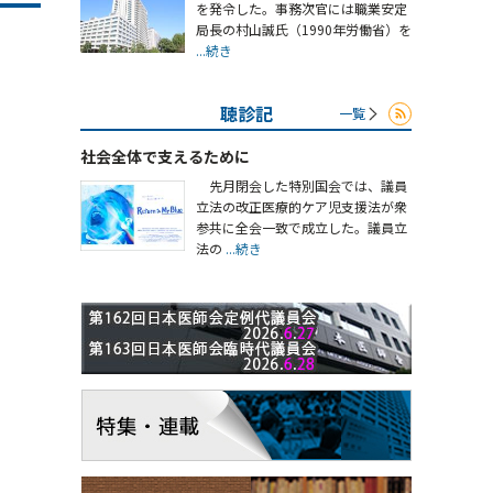
を発令した。事務次官には職業安定
局長の村山誠氏（1990年労働省）を
...続き
聴診記
一覧
社会全体で支えるために
先月閉会した特別国会では、議員
立法の改正医療的ケア児支援法が衆
参共に全会一致で成立した。議員立
法の
...続き