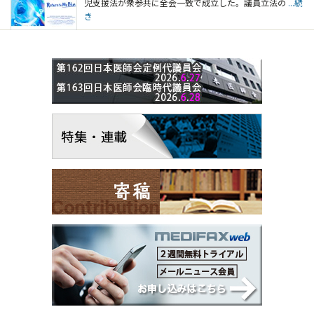
児支援法が衆参共に全会一致で成立した。議員立法の
...続
き