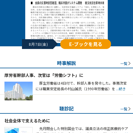
E-ブックを見る
8月7日(金)
時事解説
一覧
厚労省幹部人事、次官は「労働シフト」に
厚生労働省は4日付で、幹部人事を発令した。事務次官
には職業安定局長の村山誠氏（1990年労働省）を
...続き
聴診記
一覧
社会全体で支えるために
先月閉会した特別国会では、議員立法の改正医療的ケア