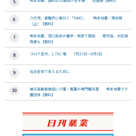
熊本地震、歯科診52施設が全半壊 日歯連【無料】
八代市、避難所に根付く「TMAT」 熊本地震・現地発
（上）【無料】
熊本地震、窓口負担の猶予・免除で周知 厚労省、対応保
険者も【無料】
コロナ定点、1.70に増 7月27日～8月2日
社会全体で支えるために
被災高齢者施設に介護・看護の専門職派遣 熊本地震で介
護団体【無料】