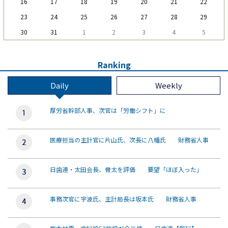
16
17
18
19
20
21
22
23
24
25
26
27
28
29
30
31
1
2
3
4
5
Ranking
Daily
Weekly
厚労省幹部人事、次官は「労働シフト」に
医療担当の主計官に片山氏、次長に八幡氏 財務省人事
日歯連・太田会長、骨太を評価 要望「ほぼ入った」
事務次官に宇波氏、主計局長は坂本氏 財務省人事