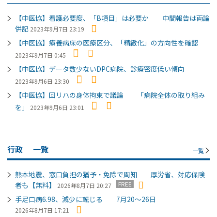
【中医協】看護必要度、「B項目」は必要か 中間報告は両論
併記
2023年9月7日 23:19
【中医協】療養病床の医療区分、「精緻化」の方向性を確認
2023年9月7日 0:45
【中医協】データ数少ないDPC病院、診療密度低い傾向
2023年9月6日 23:30
【中医協】回リハの身体拘束で議論 「病院全体の取り組み
を」
2023年9月6日 23:01
行政
一覧
一覧
熊本地震、窓口負担の猶予・免除で周知 厚労省、対応保険
FREE
者も【無料】
2026年8月7日 20:27
手足口病6.98、減少に転じる 7月20～26日
2026年8月7日 17:21