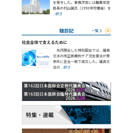
を発令した。事務次官には職業安定
局長の村山誠氏（1990年労働省）を
...続き
聴診記
一覧
社会全体で支えるために
先月閉会した特別国会では、議員
立法の改正医療的ケア児支援法が衆
参共に全会一致で成立した。議員立
法の
...続き