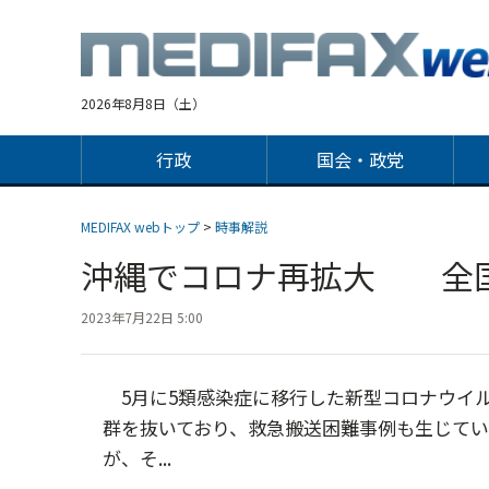
Jump
to
navigation
2026年8月8日（土）
行政
国会・政党
MEDIFAX webトップ
>
時事解説
沖縄でコロナ再拡大 全
2023年7月22日 5:00
5月に5類感染症に移行した新型コロナウイ
群を抜いており、救急搬送困難事例も生じて
が、そ...