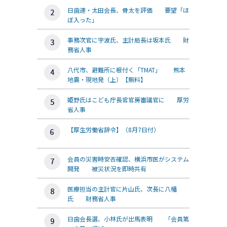
日歯連・太田会長、骨太を評価 要望「ほ
ぼ入った」
事務次官に宇波氏、主計局長は坂本氏 財
務省人事
八代市、避難所に根付く「TMAT」 熊本
地震・現地発（上）【無料】
姫野氏はこども庁長官官房審議官に 厚労
省人事
【厚生労働省辞令】（8月7日付）
会員の災害時安否確認、横浜市医がシステム
開発 被災状況を即時共有
医療担当の主計官に片山氏、次長に八幡
氏 財務省人事
日歯会長選、小林氏が出馬表明 「会員第