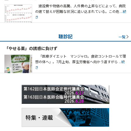
建設費や物価の高騰、人件費の上昇などによって、病院
の建て替えが困難な状況に追い込まれている。この危
...続
き
聴診記
一覧
「やせる薬」の誘惑に負けず
「医療ダイエット マンジャロ。食欲コントロールで理
想の体へ」。7月上旬、厚生労働省へ向かう道すがら
...続
き