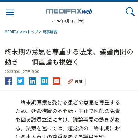
Jump
to
navigation
2026年8月6日（木）
MEDIFAX webトップ
>
時事解説
終末期の意思を尊重する法案、議論再開の
動き 慎重論も根強く
2023年6月27日 5:00
保存
終末期医療を受ける患者の意思を尊重する
ため、延命措置の不開始・中止で医師の免責
を図る議員立法に向け、議論再開の動きがあ
る。法案を巡っては、超党派の「終末期にお
ける本人意思の尊重を考える議員連盟」