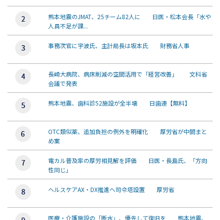
熊本地震のJMAT、25チーム82人に 日医・松本会長「水や
人員不足が課...
事務次官に宇波氏、主計局長は坂本氏 財務省人事
長崎大病院、病床削減の空間活用で「経営改善」 文科省
会議で発表
熊本地震、歯科診52施設が全半壊 日歯連【無料】
OTC類似薬、追加負担の例外を明確化 厚労省が中間まと
め案
電カル普及率の厚労相見解を評価 日医・長島氏、「方向
性同じ」
ヘルスケアAX・DX推進へ司令塔設置 厚労省
医療・介護施設の「断水」、優先して復旧を 熊本地震、