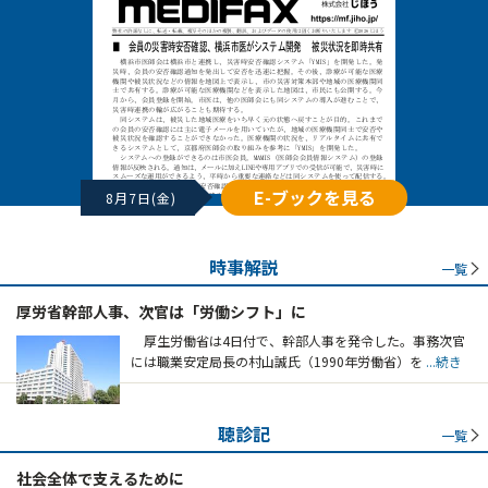
E-ブックを見る
8月7日(金)
時事解説
一覧
厚労省幹部人事、次官は「労働シフト」に
厚生労働省は4日付で、幹部人事を発令した。事務次官
には職業安定局長の村山誠氏（1990年労働省）を
...続き
聴診記
一覧
社会全体で支えるために