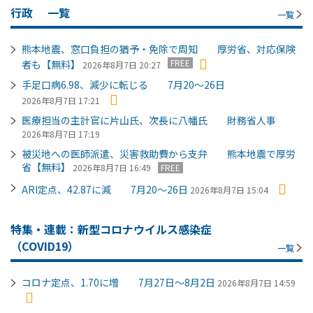
行政
一覧
一覧
熊本地震、窓口負担の猶予・免除で周知 厚労省、対応保険
FREE
者も【無料】
2026年8月7日 20:27
手足口病6.98、減少に転じる 7月20～26日
2026年8月7日 17:21
医療担当の主計官に片山氏、次長に八幡氏 財務省人事
2026年8月7日 17:19
被災地への医師派遣、災害救助費から支弁 熊本地震で厚労
省【無料】
2026年8月7日 16:49
FREE
ARI定点、42.87に減 7月20～26日
2026年8月7日 15:04
特集・連載：新型コロナウイルス感染症
（COVID19）
一覧
コロナ定点、1.70に増 7月27日～8月2日
2026年8月7日 14:59