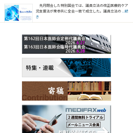
先月閉会した特別国会では、議員立法の改正医療的ケア
児支援法が衆参共に全会一致で成立した。議員立法の
...続
き