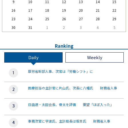
9
10
11
12
13
14
15
16
17
18
19
20
21
22
23
24
25
26
27
28
29
30
31
1
2
3
4
5
Ranking
Daily
Weekly
厚労省幹部人事、次官は「労働シフト」に
医療担当の主計官に片山氏、次長に八幡氏 財務省人事
日歯連・太田会長、骨太を評価 要望「ほぼ入った」
事務次官に宇波氏、主計局長は坂本氏 財務省人事