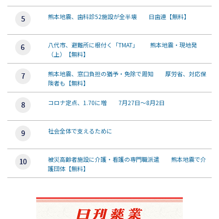
熊本地震、歯科診52施設が全半壊 日歯連【無料】
八代市、避難所に根付く「TMAT」 熊本地震・現地発
（上）【無料】
熊本地震、窓口負担の猶予・免除で周知 厚労省、対応保
険者も【無料】
コロナ定点、1.70に増 7月27日～8月2日
社会全体で支えるために
被災高齢者施設に介護・看護の専門職派遣 熊本地震で介
護団体【無料】