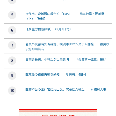
八代市、避難所に根付く「TMAT」 熊本地震・現地発
（上）【無料】
【厚生労働省辞令】（8月7日付）
会員の災害時安否確認、横浜市医がシステム開発 被災状
況を即時共有
日歯会長選、小林氏が出馬表明 「会員第一主義」掲げ
医政局の組織再編を通知 厚労省、4日付
医療担当の主計官に片山氏、次長に八幡氏 財務省人事