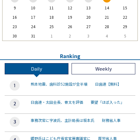
9
10
11
12
13
14
15
16
17
18
19
20
21
22
23
24
25
26
27
28
29
30
31
1
2
3
4
5
Ranking
Daily
Weekly
熊本地震、歯科診52施設が全半壊 日歯連【無料】
日歯連・太田会長、骨太を評価 要望「ほぼ入った」
事務次官に宇波氏、主計局長は坂本氏 財務省人事
姫野氏はこども庁長官官房審議官に 厚労省人事