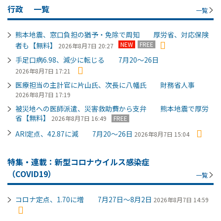
行政
一覧
一覧
熊本地震、窓口負担の猶予・免除で周知 厚労省、対応保険
NEW
FREE
者も【無料】
2026年8月7日 20:27
手足口病6.98、減少に転じる 7月20～26日
2026年8月7日 17:21
医療担当の主計官に片山氏、次長に八幡氏 財務省人事
2026年8月7日 17:19
被災地への医師派遣、災害救助費から支弁 熊本地震で厚労
省【無料】
2026年8月7日 16:49
FREE
ARI定点、42.87に減 7月20～26日
2026年8月7日 15:04
特集・連載：新型コロナウイルス感染症
（COVID19）
一覧
コロナ定点、1.70に増 7月27日～8月2日
2026年8月7日 14:59