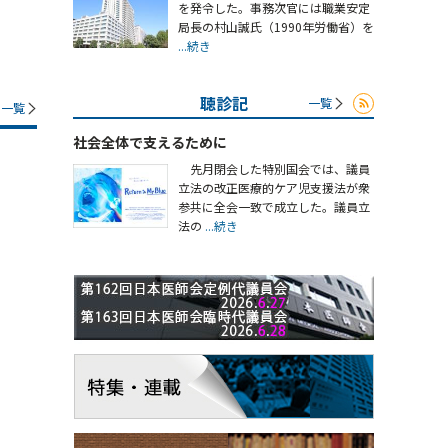
を発令した。事務次官には職業安定
局長の村山誠氏（1990年労働省）を
...続き
聴診記
一覧
一覧
社会全体で支えるために
先月閉会した特別国会では、議員
立法の改正医療的ケア児支援法が衆
参共に全会一致で成立した。議員立
法の
...続き