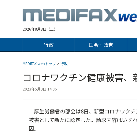
Jump
to
navigation
2026年8月8日（土）
行政
国会・政党
MEDIFAX webトップ
>
行政
コロナワクチン健康被害、
2023年5月9日 14:06
厚生労働省の部会は8日、新型コロナワクチン
被害として新たに認定した。請求内容はいずれ
因...