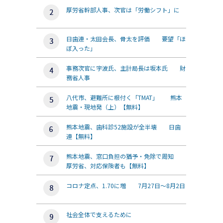
厚労省幹部人事、次官は「労働シフト」に
日歯連・太田会長、骨太を評価 要望「ほ
ぼ入った」
事務次官に宇波氏、主計局長は坂本氏 財
務省人事
八代市、避難所に根付く「TMAT」 熊本
地震・現地発（上）【無料】
熊本地震、歯科診52施設が全半壊 日歯
連【無料】
熊本地震、窓口負担の猶予・免除で周知
厚労省、対応保険者も【無料】
コロナ定点、1.70に増 7月27日～8月2日
社会全体で支えるために