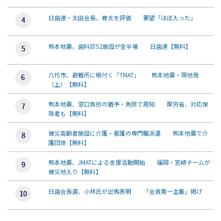
日歯連・太田会長、骨太を評価 要望「ほぼ入った」
熊本地震、歯科診52施設が全半壊 日歯連【無料】
八代市、避難所に根付く「TMAT」 熊本地震・現地発
（上）【無料】
熊本地震、窓口負担の猶予・免除で周知 厚労省、対応保
険者も【無料】
被災高齢者施設に介護・看護の専門職派遣 熊本地震で介
護団体【無料】
熊本地震、JMATによる支援活動開始 福岡・宮崎チームが
被災地入り【無料】
日歯会長選、小林氏が出馬表明 「会員第一主義」掲げ