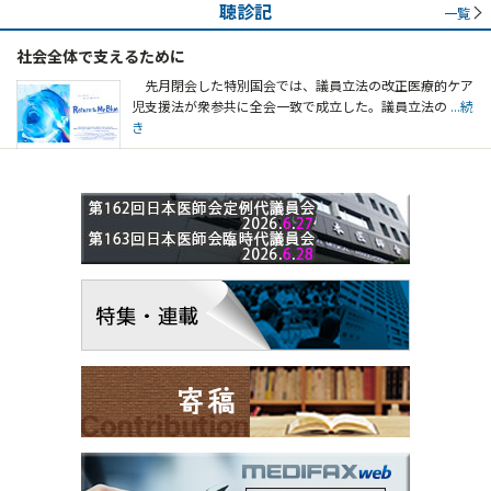
聴診記
一覧
社会全体で支えるために
先月閉会した特別国会では、議員立法の改正医療的ケア
児支援法が衆参共に全会一致で成立した。議員立法の
...続
き