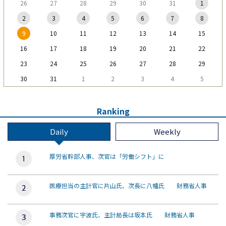
26
27
28
29
30
31
1
2
3
4
5
6
7
8
9
10
11
12
13
14
15
16
17
18
19
20
21
22
23
24
25
26
27
28
29
30
31
1
2
3
4
5
Ranking
Daily
Weekly
厚労省幹部人事、次官は「労働シフト」に
医療担当の主計官に片山氏、次長に八幡氏 財務省人事
事務次官に宇波氏、主計局長は坂本氏 財務省人事