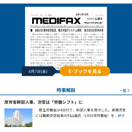
E-ブックを見る
8月7日(金)
時事解説
一覧
厚労省幹部人事、次官は「労働シフト」に
厚生労働省は4日付で、幹部人事を発令した。事務次官
には職業安定局長の村山誠氏（1990年労働省）を
...続き