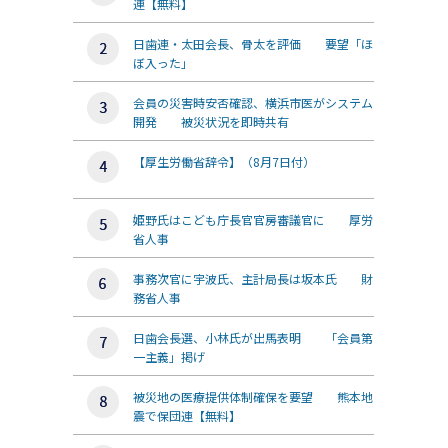
連【無料】
日歯連・太田会長、骨太を評価 要望「ほ
ぼ入った」
会員の災害時安否確認、横浜市医がシステム
開発 被災状況を即時共有
【厚生労働省辞令】（8月7日付）
姫野氏はこども庁長官官房審議官に 厚労
省人事
事務次官に宇波氏、主計局長は坂本氏 財
務省人事
日歯会長選、小林氏が出馬表明 「会員第
一主義」掲げ
被災地の医療提供体制確保を要望 熊本地
震で保団連【無料】