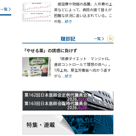
建設費や物価の高騰、人件費の上
一覧
昇などによって、病院の建て替えが
困難な状況に追い込まれている。こ
の危
...続き
聴診記
一覧
「やせる薬」の誘惑に負けず
「医療ダイエット マンジャロ。
食欲コントロールで理想の体へ」。
7月上旬、厚生労働省へ向かう道す
がら
...続き