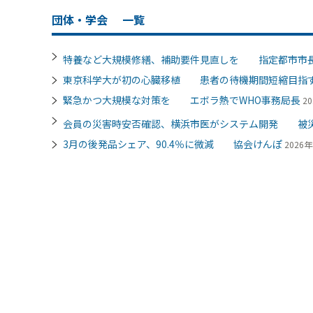
団体・学会
一覧
特養など大規模修繕、補助要件見直しを 指定都市市
東京科学大が初の心臓移植 患者の待機期間短縮目指
緊急かつ大規模な対策を エボラ熱でWHO事務局長
20
会員の災害時安否確認、横浜市医がシステム開発 被
3月の後発品シェア、90.4％に微減 協会けんぽ
2026年