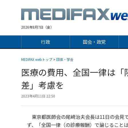
Jump
to
navigation
2026年8月7日（金）
行政
国会・政党
MEDIFAX webトップ
>
団体・学会
医療の費用、全国一律は「
差」考慮を
2023年4月11日 22:50
東京都医師会の尾﨑治夫会長は11日の会見
ず、「全国一律（の診療報酬）で論じること