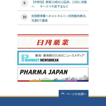
【中医協】新薬10成分13品目、13日に収載
へ サークリサ皮下注など
初発膠芽腫へのメトホルミン併用維持療法、
先進Bで審議
ページの先頭へ