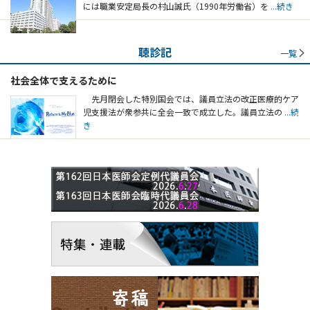
には職業安定局長の村山誠氏（1990年労働省）を
...続き
聴診記
一覧
社会全体で支えるために
先月閉会した特別国会では、議員立法の改正医療的ケア
児支援法が衆参共に全会一致で成立した。議員立法の
...続
き