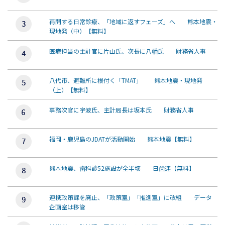
再開する日常診療、「地域に返すフェーズ」へ 熊本地震・
現地発（中）【無料】
医療担当の主計官に片山氏、次長に八幡氏 財務省人事
八代市、避難所に根付く「TMAT」 熊本地震・現地発
（上）【無料】
事務次官に宇波氏、主計局長は坂本氏 財務省人事
福岡・鹿児島のJDATが活動開始 熊本地震【無料】
熊本地震、歯科診52施設が全半壊 日歯連【無料】
連携政策課を廃止、「政策室」「推進室」に改組 データ
企画室は移管