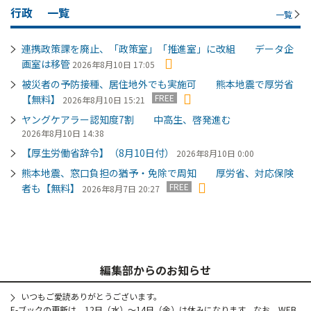
行政
一覧
一覧
連携政策課を廃止、「政策室」「推進室」に改組 データ企
画室は移管
2026年8月10日 17:05
被災者の予防接種、居住地外でも実施可 熊本地震で厚労省
FREE
【無料】
2026年8月10日 15:21
ヤングケアラー認知度7割 中高生、啓発進む
2026年8月10日 14:38
【厚生労働省辞令】（8月10日付）
2026年8月10日 0:00
熊本地震、窓口負担の猶予・免除で周知 厚労省、対応保険
FREE
者も【無料】
2026年8月7日 20:27
編集部からのお知らせ
いつもご愛読ありがとうございます。
E-ブックの更新は、12日（水）～14日（金）は休みになります。なお、WEB