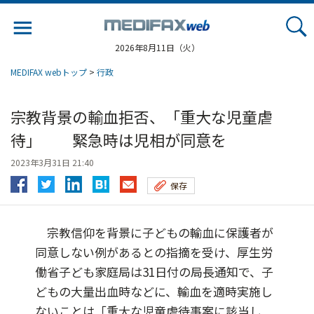
Jump
to
navigation
2026年8月11日（火）
MEDIFAX webトップ
>
行政
宗教背景の輸血拒否、「重大な児童虐
待」 緊急時は児相が同意を
2023年3月31日 21:40
保存
宗教信仰を背景に子どもの輸血に保護者が
同意しない例があるとの指摘を受け、厚生労
働省子ども家庭局は31日付の局長通知で、子
どもの大量出血時などに、輸血を適時実施し
ないことは「重大な児童虐待事案に該当し...