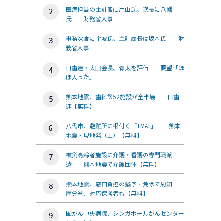
医療担当の主計官に片山氏、次長に八幡
氏 財務省人事
事務次官に宇波氏、主計局長は坂本氏 財
務省人事
日歯連・太田会長、骨太を評価 要望「ほ
ぼ入った」
熊本地震、歯科診52施設が全半壊 日歯
連【無料】
八代市、避難所に根付く「TMAT」 熊本
地震・現地発（上）【無料】
被災高齢者施設に介護・看護の専門職派
遣 熊本地震で介護団体【無料】
熊本地震、窓口負担の猶予・免除で周知
厚労省、対応保険者も【無料】
国がん中央病院、シンガポールがんセンター