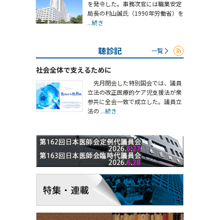
を発令した。事務次官には職業安定
局長の村山誠氏（1990年労働省）を
...続き
聴診記
一覧
社会全体で支えるために
先月閉会した特別国会では、議員
立法の改正医療的ケア児支援法が衆
参共に全会一致で成立した。議員立
法の
...続き