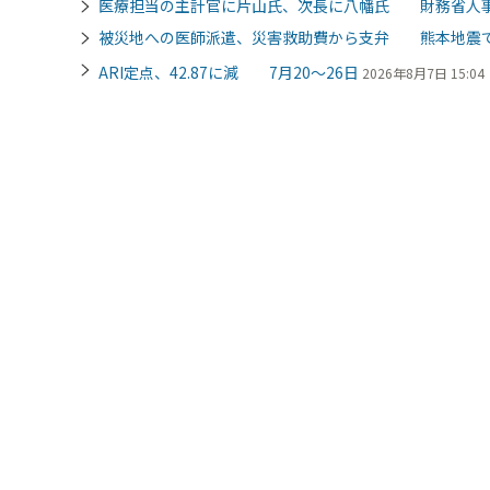
医療担当の主計官に片山氏、次長に八幡氏 財務省人
被災地への医師派遣、災害救助費から支弁 熊本地震
ARI定点、42.87に減 7月20～26日
2026年8月7日 15:04