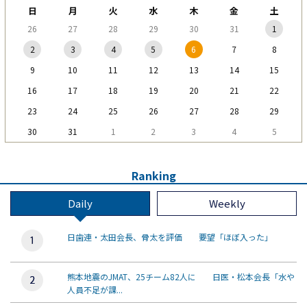
日
月
火
水
木
金
土
26
27
28
29
30
31
1
2
3
4
5
6
7
8
9
10
11
12
13
14
15
16
17
18
19
20
21
22
23
24
25
26
27
28
29
30
31
1
2
3
4
5
Ranking
Daily
Weekly
日歯連・太田会長、骨太を評価 要望「ほぼ入った」
熊本地震のJMAT、25チーム82人に 日医・松本会長「水や
人員不足が課...