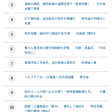
長崎大病院、病床削減の空間活用で「経営改善」 文科省
会議で発表
OTC類似薬、追加負担の例外を明確化 厚労省が中間まと
め案
熊本地震、歯科診52施設が全半壊 日歯連【無料】
電カル普及率の厚労相見解を評価 日医・長島氏、「方向
性同じ」
事務次官に宇波氏、主計局長は坂本氏 財務省人事
ヘルスケアAX・DX推進へ司令塔設置 厚労省
有料ホームの囲い込み対策で「保険者機能強化を」 介護
給付費分科会
医療・介護施設の「断水」、優先して復旧を 熊本地震、
公明が要請【無料】