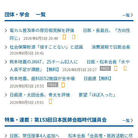
団体・学会
一覧
一覧
電カル普及率の厚労相見解を評価 日医・長島氏、「方向性
同じ」
2026年8月5日 20:48
社会保障財源「侵すことない」と認識 消費減税で日医会長
2026年8月5日 20:41
熊本地震のJMAT、25チーム82人に 日医・松本会長「水や
FREE
人員不足が課題」【無料】
2026年8月5日 20:27
熊本地震、歯科診52施設が全半壊 日歯連【無料】
FREE
2026年8月5日 19:55
日歯連・太田会長、骨太を評価 要望「ほぼ入った」
2026年8月5日 19:01
特集・連載：第153回日本医師会臨時代議員会
一覧
日医、常任理事4人追加へ 松本会長「会員増・医政活動に尽