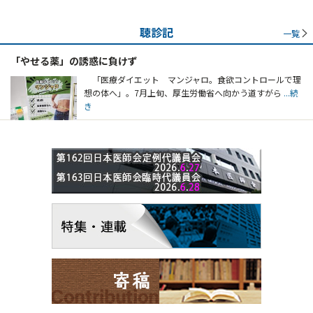
聴診記
一覧
「やせる薬」の誘惑に負けず
「医療ダイエット マンジャロ。食欲コントロールで理
想の体へ」。7月上旬、厚生労働省へ向かう道すがら
...続
き