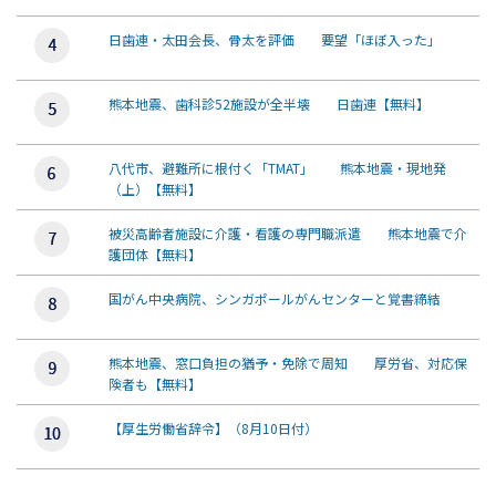
日歯連・太田会長、骨太を評価 要望「ほぼ入った」
熊本地震、歯科診52施設が全半壊 日歯連【無料】
八代市、避難所に根付く「TMAT」 熊本地震・現地発
（上）【無料】
被災高齢者施設に介護・看護の専門職派遣 熊本地震で介
護団体【無料】
国がん中央病院、シンガポールがんセンターと覚書締結
熊本地震、窓口負担の猶予・免除で周知 厚労省、対応保
険者も【無料】
【厚生労働省辞令】（8月10日付）