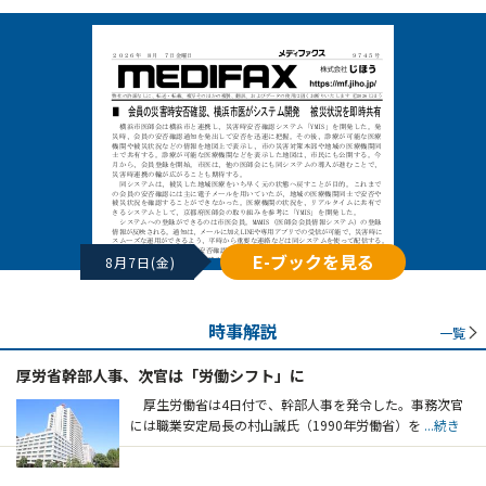
E-ブックを見る
8月7日(金)
時事解説
一覧
厚労省幹部人事、次官は「労働シフト」に
厚生労働省は4日付で、幹部人事を発令した。事務次官
には職業安定局長の村山誠氏（1990年労働省）を
...続き