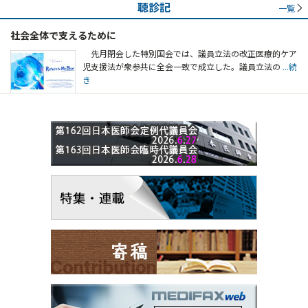
聴診記
一覧
社会全体で支えるために
先月閉会した特別国会では、議員立法の改正医療的ケア
児支援法が衆参共に全会一致で成立した。議員立法の
...続
き