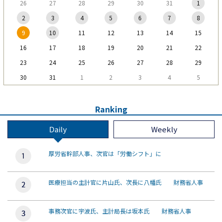
26
27
28
29
30
31
1
2
3
4
5
6
7
8
9
10
11
12
13
14
15
16
17
18
19
20
21
22
23
24
25
26
27
28
29
30
31
1
2
3
4
5
Ranking
Daily
Weekly
厚労省幹部人事、次官は「労働シフト」に
医療担当の主計官に片山氏、次長に八幡氏 財務省人事
事務次官に宇波氏、主計局長は坂本氏 財務省人事