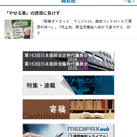
聴診記
一覧
「やせる薬」の誘惑に負けず
「医療ダイエット マンジャロ。食欲コントロールで理
想の体へ」。7月上旬、厚生労働省へ向かう道すがら
...続
き