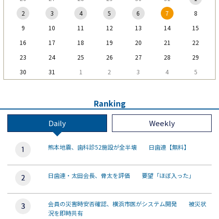
2
3
4
5
6
7
8
9
10
11
12
13
14
15
16
17
18
19
20
21
22
23
24
25
26
27
28
29
30
31
1
2
3
4
5
Ranking
Daily
Weekly
熊本地震、歯科診52施設が全半壊 日歯連【無料】
日歯連・太田会長、骨太を評価 要望「ほぼ入った」
会員の災害時安否確認、横浜市医がシステム開発 被災状
況を即時共有