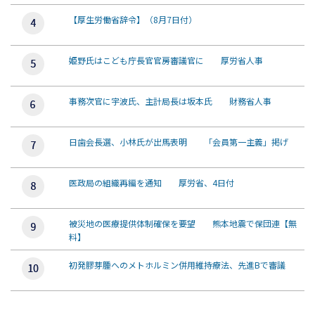
【厚生労働省辞令】（8月7日付）
姫野氏はこども庁長官官房審議官に 厚労省人事
事務次官に宇波氏、主計局長は坂本氏 財務省人事
日歯会長選、小林氏が出馬表明 「会員第一主義」掲げ
医政局の組織再編を通知 厚労省、4日付
被災地の医療提供体制確保を要望 熊本地震で保団連【無
料】
初発膠芽腫へのメトホルミン併用維持療法、先進Bで審議