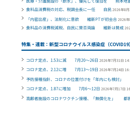
医療・介護施設の「断水」、優先して復旧を 熊本地
食料品消費税の対応、税調会長に一任 自民
2026年8月3
「内密出産」、法制化に意欲 維新PTが初会合
2026年
食料品の消費税減税、自民に賛否両論 維新は賛成
20
特集・連載：新型コロナウイルス感染症（COVID19
コロナ定点、1.53に減 7月20～26日
2026年7月31日 14:
コロナ定点、2.12に増 7月13～19日
2026年7月24日 16:
予防接種指針、コロナの位置付けを「年内にも検討」
コロナ定点、1.87に増加 7月6～12日
2026年7月17日 16
高齢者施設のコロナワクチン接種、「無償化を」 都