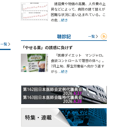
建設費や物価の高騰、人件費の上
昇などによって、病院の建て替えが
困難な状況に追い込まれている。こ
の危
...続き
聴診記
一覧
一覧
「やせる薬」の誘惑に負けず
「医療ダイエット マンジャロ。
食欲コントロールで理想の体へ」。
7月上旬、厚生労働省へ向かう道す
がら
...続き