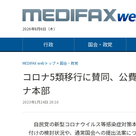
Jump
to
navigation
2026年8月6日（木）
行政
国会・政党
MEDIFAX webトップ
>
国会・政党
コロナ5類移行に賛同、公
ナ本部
2023年1月24日 20:10
自民党の新型コロナウイルス等感染症対策本
付けの検討状況や、通常国会への提出法案につ