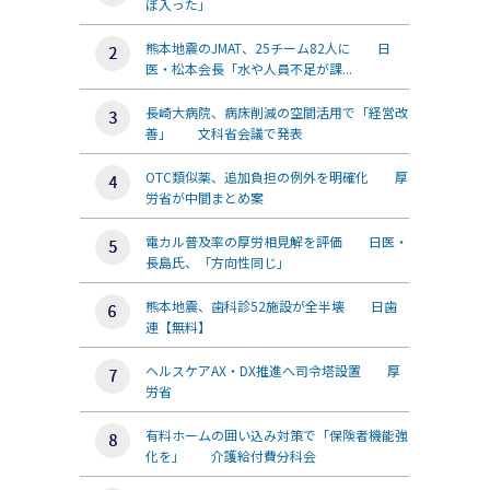
ぼ入った」
熊本地震のJMAT、25チーム82人に 日
医・松本会長「水や人員不足が課...
長崎大病院、病床削減の空間活用で「経営改
善」 文科省会議で発表
OTC類似薬、追加負担の例外を明確化 厚
労省が中間まとめ案
電カル普及率の厚労相見解を評価 日医・
長島氏、「方向性同じ」
熊本地震、歯科診52施設が全半壊 日歯
連【無料】
ヘルスケアAX・DX推進へ司令塔設置 厚
労省
有料ホームの囲い込み対策で「保険者機能強
化を」 介護給付費分科会