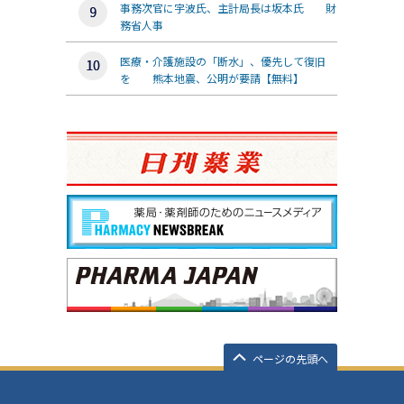
事務次官に宇波氏、主計局長は坂本氏 財
務省人事
医療・介護施設の「断水」、優先して復旧
を 熊本地震、公明が要請【無料】
ページの先頭へ