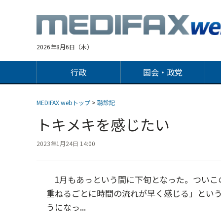
Jump
to
navigation
2026年8月6日（木）
行政
国会・政党
MEDIFAX webトップ
>
聴診記
トキメキを感じたい
2023年1月24日 14:00
1月もあっという間に下旬となった。ついこ
重ねるごとに時間の流れが早く感じる」とい
うになっ...