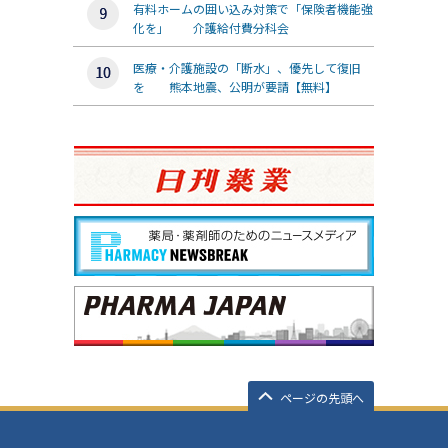
有料ホームの囲い込み対策で「保険者機能強
化を」 介護給付費分科会
医療・介護施設の「断水」、優先して復旧
を 熊本地震、公明が要請【無料】
ページの先頭へ