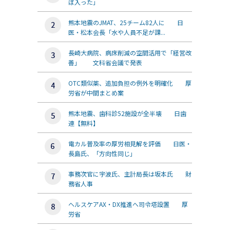
ぼ入った」
熊本地震のJMAT、25チーム82人に 日
医・松本会長「水や人員不足が課...
長崎大病院、病床削減の空間活用で「経営改
善」 文科省会議で発表
OTC類似薬、追加負担の例外を明確化 厚
労省が中間まとめ案
熊本地震、歯科診52施設が全半壊 日歯
連【無料】
電カル普及率の厚労相見解を評価 日医・
長島氏、「方向性同じ」
事務次官に宇波氏、主計局長は坂本氏 財
務省人事
ヘルスケアAX・DX推進へ司令塔設置 厚
労省