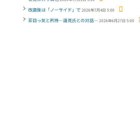
改選後は「ノーサイド」で
2026年7月4日 5:00
茶目っ気と矜持―邉見氏との対話―
2026年6月27日 5:00