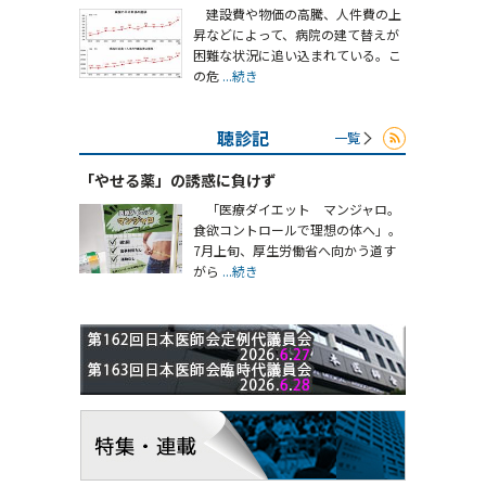
建設費や物価の高騰、人件費の上
昇などによって、病院の建て替えが
困難な状況に追い込まれている。こ
の危
...続き
聴診記
一覧
「やせる薬」の誘惑に負けず
「医療ダイエット マンジャロ。
食欲コントロールで理想の体へ」。
7月上旬、厚生労働省へ向かう道す
がら
...続き