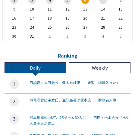
9
10
11
12
13
14
15
16
17
18
19
20
21
22
23
24
25
26
27
28
29
30
31
1
2
3
4
5
Ranking
Daily
Weekly
日歯連・太田会長、骨太を評価 要望「ほぼ入った」
事務次官に宇波氏、主計局長は坂本氏 財務省人事
熊本地震のJMAT、25チーム82人に 日医・松本会長「水や
人員不足が課...