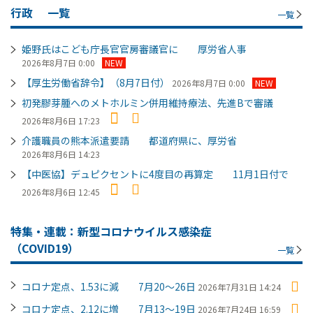
行政
一覧
一覧
姫野氏はこども庁長官官房審議官に 厚労省人事
2026年8月7日 0:00
NEW
【厚生労働省辞令】（8月7日付）
2026年8月7日 0:00
NEW
初発膠芽腫へのメトホルミン併用維持療法、先進Bで審議
2026年8月6日 17:23
介護職員の熊本派遣要請 都道府県に、厚労省
2026年8月6日 14:23
【中医協】デュピクセントに4度目の再算定 11月1日付で
2026年8月6日 12:45
特集・連載：新型コロナウイルス感染症
（COVID19）
一覧
コロナ定点、1.53に減 7月20～26日
2026年7月31日 14:24
コロナ定点、2.12に増 7月13～19日
2026年7月24日 16:59