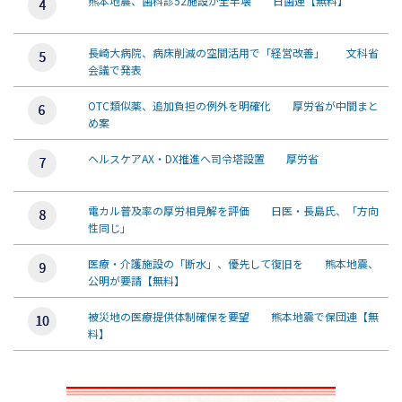
熊本地震、歯科診52施設が全半壊 日歯連【無料】
長崎大病院、病床削減の空間活用で「経営改善」 文科省
会議で発表
OTC類似薬、追加負担の例外を明確化 厚労省が中間まと
め案
ヘルスケアAX・DX推進へ司令塔設置 厚労省
電カル普及率の厚労相見解を評価 日医・長島氏、「方向
性同じ」
医療・介護施設の「断水」、優先して復旧を 熊本地震、
公明が要請【無料】
被災地の医療提供体制確保を要望 熊本地震で保団連【無
料】