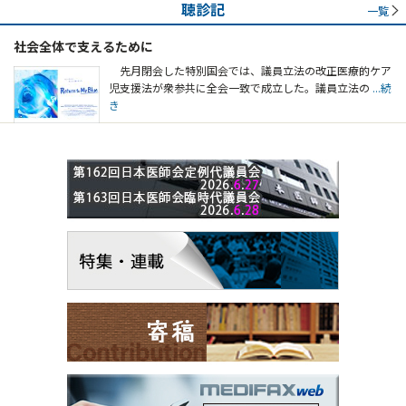
聴診記
一覧
社会全体で支えるために
先月閉会した特別国会では、議員立法の改正医療的ケア
児支援法が衆参共に全会一致で成立した。議員立法の
...続
き