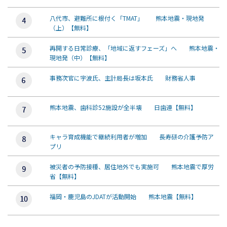
八代市、避難所に根付く「TMAT」 熊本地震・現地発
（上）【無料】
再開する日常診療、「地域に返すフェーズ」へ 熊本地震・
現地発（中）【無料】
事務次官に宇波氏、主計局長は坂本氏 財務省人事
熊本地震、歯科診52施設が全半壊 日歯連【無料】
キャラ育成機能で継続利用者が増加 長寿研の介護予防ア
プリ
被災者の予防接種、居住地外でも実施可 熊本地震で厚労
省【無料】
福岡・鹿児島のJDATが活動開始 熊本地震【無料】