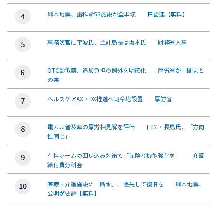
熊本地震、歯科診52施設が全半壊 日歯連【無料】
事務次官に宇波氏、主計局長は坂本氏 財務省人事
OTC類似薬、追加負担の例外を明確化 厚労省が中間まと
め案
ヘルスケアAX・DX推進へ司令塔設置 厚労省
電カル普及率の厚労相見解を評価 日医・長島氏、「方向
性同じ」
有料ホームの囲い込み対策で「保険者機能強化を」 介護
給付費分科会
医療・介護施設の「断水」、優先して復旧を 熊本地震、
公明が要請【無料】