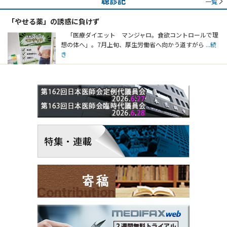
聴診記
一覧
「やせる薬」の誘惑に負けず
「医療ダイエット マンジャロ。食欲コントロールで理
想の体へ」。7月上旬、厚生労働省へ向かう道すがら
...続
き