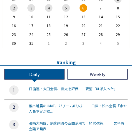
2
3
4
5
6
7
8
9
10
11
12
13
14
15
16
17
18
19
20
21
22
23
24
25
26
27
28
29
30
31
1
2
3
4
5
Ranking
Daily
Weekly
日歯連・太田会長、骨太を評価 要望「ほぼ入った」
熊本地震のJMAT、25チーム82人に 日医・松本会長「水や
人員不足が課...
長崎大病院、病床削減の空間活用で「経営改善」 文科省
会議で発表