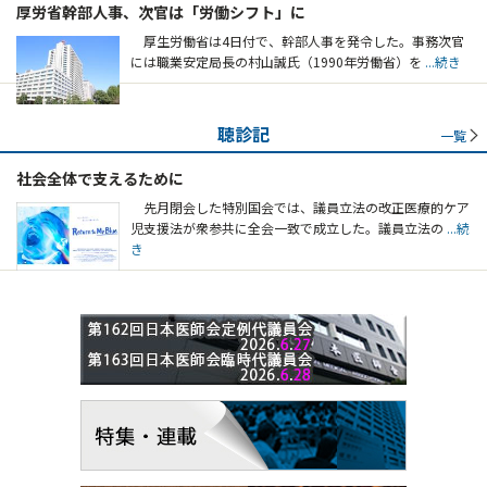
厚労省幹部人事、次官は「労働シフト」に
厚生労働省は4日付で、幹部人事を発令した。事務次官
には職業安定局長の村山誠氏（1990年労働省）を
...続き
聴診記
一覧
社会全体で支えるために
先月閉会した特別国会では、議員立法の改正医療的ケア
児支援法が衆参共に全会一致で成立した。議員立法の
...続
き