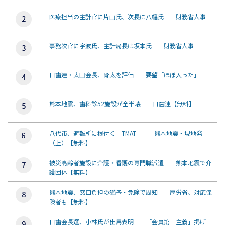
医療担当の主計官に片山氏、次長に八幡氏 財務省人事
事務次官に宇波氏、主計局長は坂本氏 財務省人事
日歯連・太田会長、骨太を評価 要望「ほぼ入った」
熊本地震、歯科診52施設が全半壊 日歯連【無料】
八代市、避難所に根付く「TMAT」 熊本地震・現地発
（上）【無料】
被災高齢者施設に介護・看護の専門職派遣 熊本地震で介
護団体【無料】
熊本地震、窓口負担の猶予・免除で周知 厚労省、対応保
険者も【無料】
日歯会長選、小林氏が出馬表明 「会員第一主義」掲げ