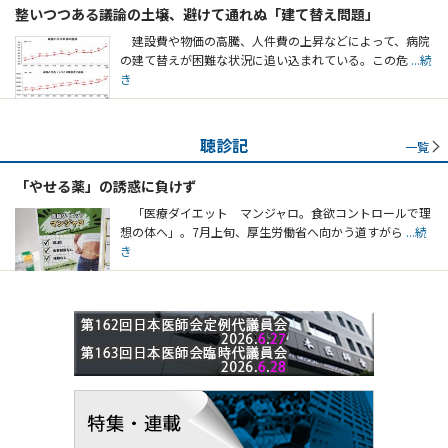
整いつつある議論の土壌、避けて通れぬ「建て替え問題」
建設費や物価の高騰、人件費の上昇などによって、病院
の建て替えが困難な状況に追い込まれている。この危
...続
き
聴診記
一覧
「やせる薬」の誘惑に負けず
「医療ダイエット マンジャロ。食欲コントロールで理
想の体へ」。7月上旬、厚生労働省へ向かう道すがら
...続
き