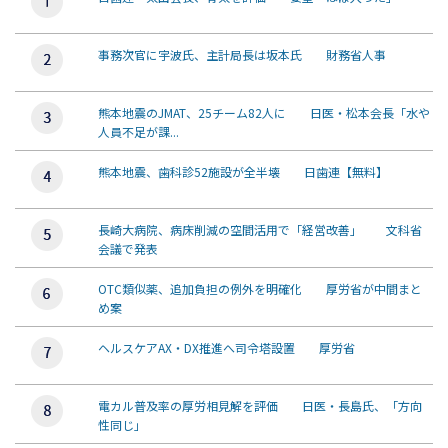
事務次官に宇波氏、主計局長は坂本氏 財務省人事
熊本地震のJMAT、25チーム82人に 日医・松本会長「水や
人員不足が課...
熊本地震、歯科診52施設が全半壊 日歯連【無料】
長崎大病院、病床削減の空間活用で「経営改善」 文科省
会議で発表
OTC類似薬、追加負担の例外を明確化 厚労省が中間まと
め案
ヘルスケアAX・DX推進へ司令塔設置 厚労省
電カル普及率の厚労相見解を評価 日医・長島氏、「方向
性同じ」