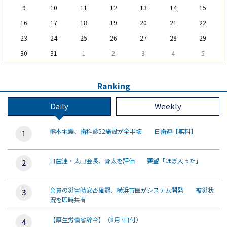
9
10
11
12
13
14
15
16
17
18
19
20
21
22
23
24
25
26
27
28
29
30
31
1
2
3
4
5
Ranking
Daily
Weekly
熊本地震、歯科診52施設が全半壊 日歯連【無料】
日歯連・太田会長、骨太を評価 要望「ほぼ入った」
会員の災害時安否確認、横浜市医がシステム開発 被災状
況を即時共有
【厚生労働省辞令】（8月7日付）