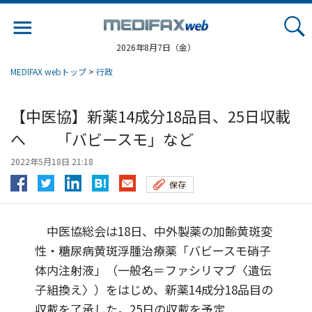
Jump
to
navigation
2026年8月7日（金）
MEDIFAX webトップ
>
行政
【中医協】新薬14成分18品目、25日収載
へ 「バビースモ」など
2022年5月18日 21:18
保存
中医協総会は18日、中外製薬の加齢黄斑変
性・糖尿病黄斑浮腫治療薬「バビースモ硝子
体内注射液」（一般名＝ファシリマブ〈遺伝
子組換え〉）をはじめ、新薬14成分18品目の
収載を了承した。25日の収載を予定...