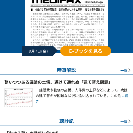
E-ブックを見る
8月7日(金)
時事解説
一覧
整いつつある議論の土壌、避けて通れぬ「建て替え問題」
建設費や物価の高騰、人件費の上昇などによって、病院
の建て替えが困難な状況に追い込まれている。この危
...続
き
聴診記
一覧
「やせる薬」の誘惑に負けず