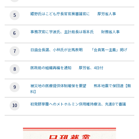
姫野氏はこども庁長官官房審議官に 厚労省人事
事務次官に宇波氏、主計局長は坂本氏 財務省人事
日歯会長選、小林氏が出馬表明 「会員第一主義」掲げ
医政局の組織再編を通知 厚労省、4日付
被災地の医療提供体制確保を要望 熊本地震で保団連【無
料】
初発膠芽腫へのメトホルミン併用維持療法、先進Bで審議