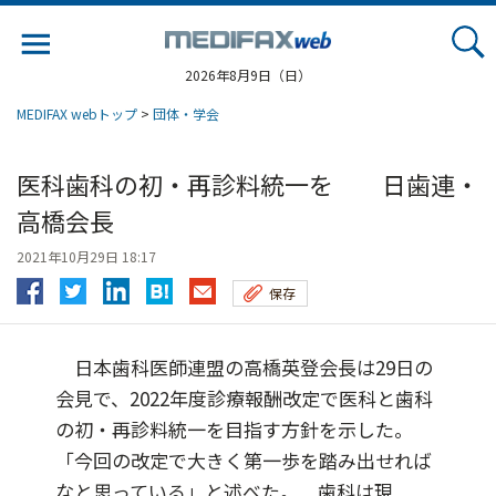
Jump
to
navigation
2026年8月9日（日）
MEDIFAX webトップ
>
団体・学会
医科歯科の初・再診料統一を 日歯連・
高橋会長
2021年10月29日 18:17
保存
日本歯科医師連盟の高橋英登会長は29日の
会見で、2022年度診療報酬改定で医科と歯科
の初・再診料統一を目指す方針を示した。
「今回の改定で大きく第一歩を踏み出せれば
なと思っている」と述べた。 歯科は現...