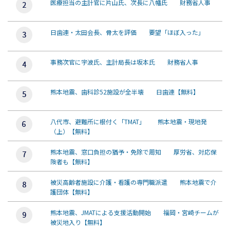
医療担当の主計官に片山氏、次長に八幡氏 財務省人事
日歯連・太田会長、骨太を評価 要望「ほぼ入った」
事務次官に宇波氏、主計局長は坂本氏 財務省人事
熊本地震、歯科診52施設が全半壊 日歯連【無料】
八代市、避難所に根付く「TMAT」 熊本地震・現地発
（上）【無料】
熊本地震、窓口負担の猶予・免除で周知 厚労省、対応保
険者も【無料】
被災高齢者施設に介護・看護の専門職派遣 熊本地震で介
護団体【無料】
熊本地震、JMATによる支援活動開始 福岡・宮崎チームが
被災地入り【無料】