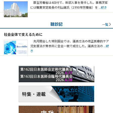
厚生労働省は4日付で、幹部人事を発令した。事務次官
には職業安定局長の村山誠氏（1990年労働省）を
...続き
聴診記
一覧
社会全体で支えるために
先月閉会した特別国会では、議員立法の改正医療的ケア
児支援法が衆参共に全会一致で成立した。議員立法の
...続
き