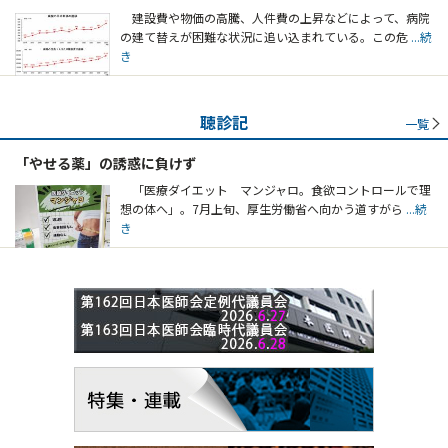
建設費や物価の高騰、人件費の上昇などによって、病院
の建て替えが困難な状況に追い込まれている。この危
...続
き
聴診記
一覧
「やせる薬」の誘惑に負けず
「医療ダイエット マンジャロ。食欲コントロールで理
想の体へ」。7月上旬、厚生労働省へ向かう道すがら
...続
き