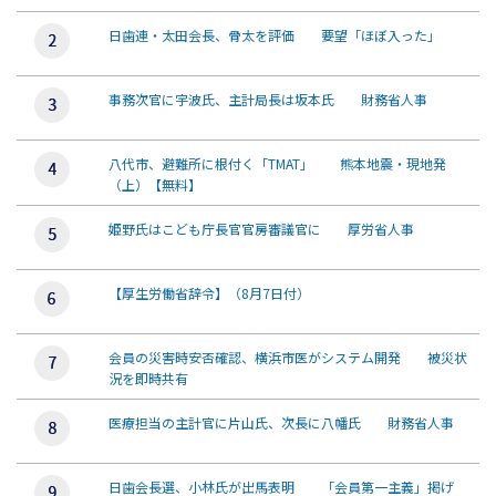
日歯連・太田会長、骨太を評価 要望「ほぼ入った」
事務次官に宇波氏、主計局長は坂本氏 財務省人事
八代市、避難所に根付く「TMAT」 熊本地震・現地発
（上）【無料】
姫野氏はこども庁長官官房審議官に 厚労省人事
【厚生労働省辞令】（8月7日付）
会員の災害時安否確認、横浜市医がシステム開発 被災状
況を即時共有
医療担当の主計官に片山氏、次長に八幡氏 財務省人事
日歯会長選、小林氏が出馬表明 「会員第一主義」掲げ