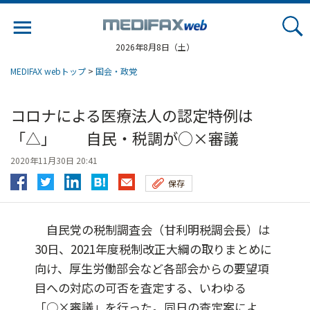
Jump
to
navigation
2026年8月8日（土）
MEDIFAX webトップ
>
国会・政党
コロナによる医療法人の認定特例は
「△」 自民・税調が○×審議
2020年11月30日 20:41
保存
自民党の税制調査会（甘利明税調会長）は
30日、2021年度税制改正大綱の取りまとめに
向け、厚生労働部会など各部会からの要望項
目への対応の可否を査定する、いわゆる
「○×審議」を行った。同日の査定案によ...