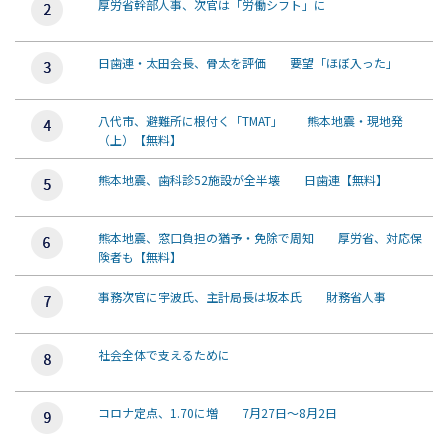
厚労省幹部人事、次官は「労働シフト」に
日歯連・太田会長、骨太を評価 要望「ほぼ入った」
八代市、避難所に根付く「TMAT」 熊本地震・現地発
（上）【無料】
熊本地震、歯科診52施設が全半壊 日歯連【無料】
熊本地震、窓口負担の猶予・免除で周知 厚労省、対応保
険者も【無料】
事務次官に宇波氏、主計局長は坂本氏 財務省人事
社会全体で支えるために
コロナ定点、1.70に増 7月27日～8月2日