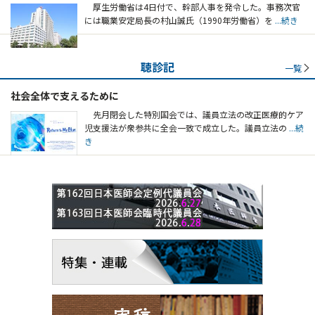
厚生労働省は4日付で、幹部人事を発令した。事務次官
には職業安定局長の村山誠氏（1990年労働省）を
...続き
聴診記
一覧
社会全体で支えるために
先月閉会した特別国会では、議員立法の改正医療的ケア
児支援法が衆参共に全会一致で成立した。議員立法の
...続
き