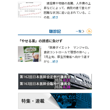
建設費や物価の高騰、人件費の上
昇などによって、病院の建て替えが
困難な状況に追い込まれている。こ
の危
...続き
聴診記
一覧
「やせる薬」の誘惑に負けず
「医療ダイエット マンジャロ。
食欲コントロールで理想の体へ」。
7月上旬、厚生労働省へ向かう道す
がら
...続き