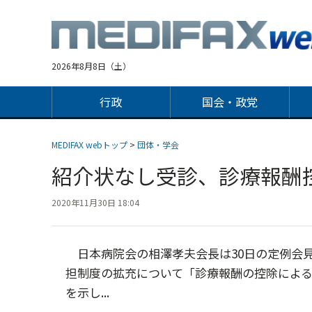
Jump
to
navigation
2026年8月8日（土）
行政
国会・政党
MEDIFAX webトップ
>
団体・学会
紹介状なし受診、診療報酬
2020年11月30日 18:04
日本病院会の相澤孝夫会長は30日の定例会
担制度の拡充について「診療報酬の控除によ
を示し...