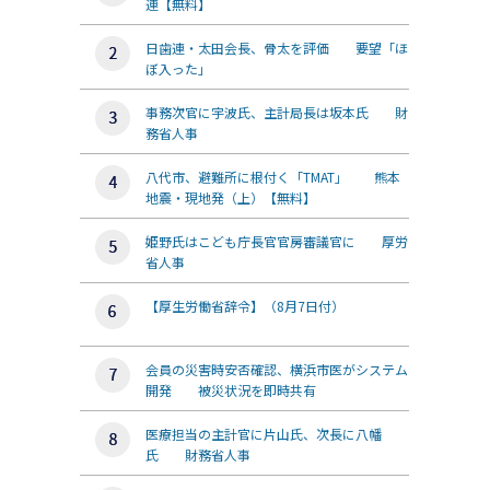
連【無料】
日歯連・太田会長、骨太を評価 要望「ほ
ぼ入った」
事務次官に宇波氏、主計局長は坂本氏 財
務省人事
八代市、避難所に根付く「TMAT」 熊本
地震・現地発（上）【無料】
姫野氏はこども庁長官官房審議官に 厚労
省人事
【厚生労働省辞令】（8月7日付）
会員の災害時安否確認、横浜市医がシステム
開発 被災状況を即時共有
医療担当の主計官に片山氏、次長に八幡
氏 財務省人事