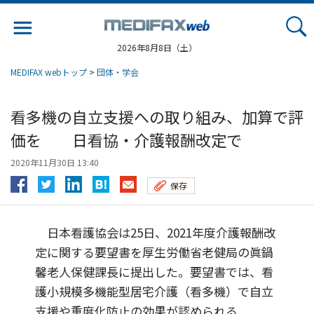
Jump
to
navigation
2026年8月8日（土）
MEDIFAX webトップ
>
団体・学会
看多機の自立支援への取り組み、加算で評
価を 日看協・介護報酬改定で
2020年11月30日 13:40
保存
日本看護協会は25日、2021年度介護報酬改
定に関する要望書を厚生労働省老健局の眞鍋
馨老人保健課長に提出した。要望書では、看
護小規模多機能型居宅介護（看多機）で自立
支援や重度化防止の効果が認められる...