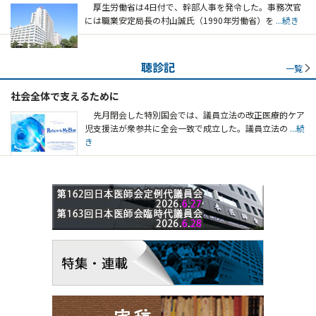
厚生労働省は4日付で、幹部人事を発令した。事務次官
には職業安定局長の村山誠氏（1990年労働省）を
...続き
聴診記
一覧
社会全体で支えるために
先月閉会した特別国会では、議員立法の改正医療的ケア
児支援法が衆参共に全会一致で成立した。議員立法の
...続
き