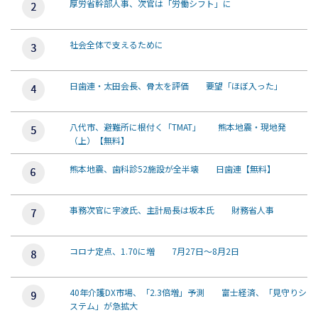
厚労省幹部人事、次官は「労働シフト」に
社会全体で支えるために
日歯連・太田会長、骨太を評価 要望「ほぼ入った」
八代市、避難所に根付く「TMAT」 熊本地震・現地発
（上）【無料】
熊本地震、歯科診52施設が全半壊 日歯連【無料】
事務次官に宇波氏、主計局長は坂本氏 財務省人事
コロナ定点、1.70に増 7月27日～8月2日
40年介護DX市場、「2.3倍増」予測 富士経済、「見守りシ
ステム」が急拡大