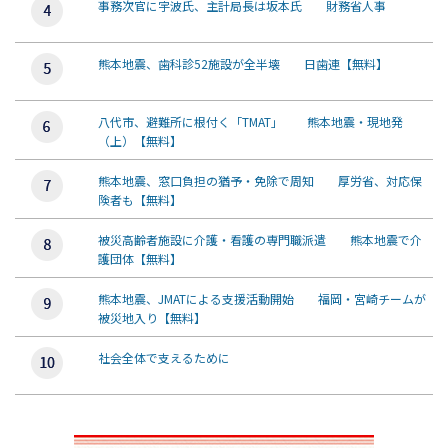
事務次官に宇波氏、主計局長は坂本氏 財務省人事
熊本地震、歯科診52施設が全半壊 日歯連【無料】
八代市、避難所に根付く「TMAT」 熊本地震・現地発
（上）【無料】
熊本地震、窓口負担の猶予・免除で周知 厚労省、対応保
険者も【無料】
被災高齢者施設に介護・看護の専門職派遣 熊本地震で介
護団体【無料】
熊本地震、JMATによる支援活動開始 福岡・宮崎チームが
被災地入り【無料】
社会全体で支えるために