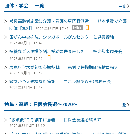
団体・学会
一覧
一覧
被災高齢者施設に介護・看護の専門職派遣 熊本地震で介護
FREE
団体【無料】
2026年8月7日 17:45
国がん中央病院、シンガポールがんセンターと覚書締結
2026年8月7日 16:42
特養など大規模修繕、補助要件見直しを 指定都市市長会
2026年8月7日 12:30
東京科学大が初の心臓移植 患者の待機期間短縮目指す
2026年8月7日 10:48
緊急かつ大規模な対策を エボラ熱でWHO事務局長
2026年8月7日 10:44
特集・連載：日医会長選～2020～
一覧
“激戦後”こそ結束に意義 日医会長選を終えて
2020年7月14日 16:12
「コロナ禍、中川新会長の手腕に期待」 田村政調会長代理