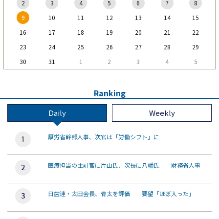
2
3
4
5
6
7
8
9
10
11
12
13
14
15
16
17
18
19
20
21
22
23
24
25
26
27
28
29
30
31
1
2
3
4
5
Ranking
Daily
Weekly
厚労省幹部人事、次官は「労働シフト」に
医療担当の主計官に片山氏、次長に八幡氏 財務省人事
日歯連・太田会長、骨太を評価 要望「ほぼ入った」