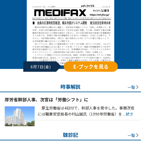
E-ブックを見る
8月7日(金)
時事解説
一覧
厚労省幹部人事、次官は「労働シフト」に
厚生労働省は4日付で、幹部人事を発令した。事務次官
には職業安定局長の村山誠氏（1990年労働省）を
...続き
聴診記
一覧