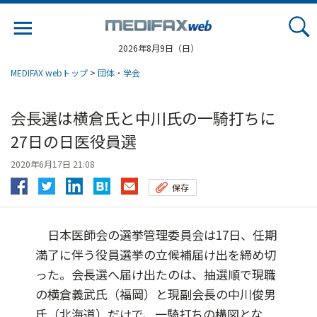
Jump
to
navigation
2026年8月9日（日）
MEDIFAX webトップ
>
団体・学会
会長選は横倉氏と中川氏の一騎打ちに
27日の日医役員選
2020年6月17日 21:08
保存
日本医師会の選挙管理委員会は17日、任期
満了に伴う役員選挙の立候補届け出を締め切
った。会長選へ届け出たのは、抽選順で現職
の横倉義武氏（福岡）と現副会長の中川俊男
氏（北海道）だけで、一騎打ちの構図とな...