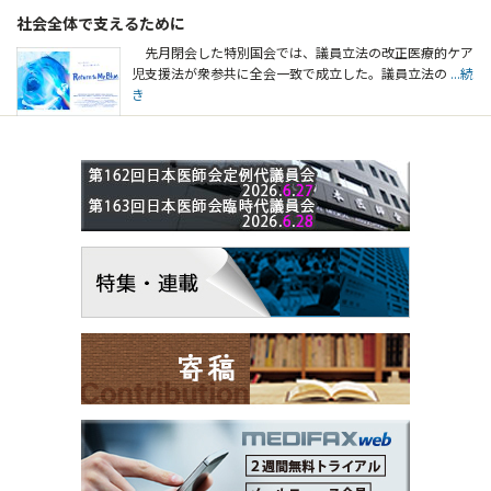
社会全体で支えるために
先月閉会した特別国会では、議員立法の改正医療的ケア
児支援法が衆参共に全会一致で成立した。議員立法の
...続
き