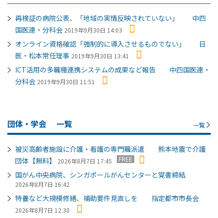
再検証の病院公表、「地域の実情反映されていない」 中四
国医連・分科会
2019年9月30日 14:03
オンライン資格確認「強制的に導入させるものでない」 日
医・松本常任理事
2019年9月30日 13:41
ICT活用の多職種連携システムの成果など報告 中四国医連・
分科会
2019年9月30日 11:51
団体・学会
一覧
一覧
被災高齢者施設に介護・看護の専門職派遣 熊本地震で介護
FREE
団体【無料】
2026年8月7日 17:45
国がん中央病院、シンガポールがんセンターと覚書締結
2026年8月7日 16:42
特養など大規模修繕、補助要件見直しを 指定都市市長会
2026年8月7日 12:30