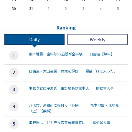
30
31
1
2
3
4
5
Ranking
Daily
Weekly
熊本地震、歯科診52施設が全半壊 日歯連【無料】
日歯連・太田会長、骨太を評価 要望「ほぼ入った」
事務次官に宇波氏、主計局長は坂本氏 財務省人事
八代市、避難所に根付く「TMAT」 熊本地震・現地発
（上）【無料】
姫野氏はこども庁長官官房審議官に 厚労省人事