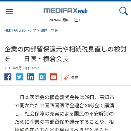
Jump
to
navigation
2026年8月8日（土）
MEDIFAX webトップ
>
団体・学会
企業の内部留保還元や相続税見直しの検討
を 日医・横倉会長
2019年9月30日 16:57
保存
日本医師会の横倉義武会長は29日、高知市
で開かれた中国四国医師会連合の総会で講演
し、社会保障の充実による国民の不安解消の
ために企業の内部留保を還元することや、相
続税の在り方などを検討すべきだとあらた...