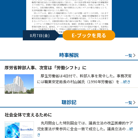
E-ブックを見る
8月7日(金)
時事解説
一覧
厚労省幹部人事、次官は「労働シフト」に
厚生労働省は4日付で、幹部人事を発令した。事務次官
には職業安定局長の村山誠氏（1990年労働省）を
...続き
聴診記
一覧
社会全体で支えるために
先月閉会した特別国会では、議員立法の改正医療的ケア
児支援法が衆参共に全会一致で成立した。議員立法の
...続
き