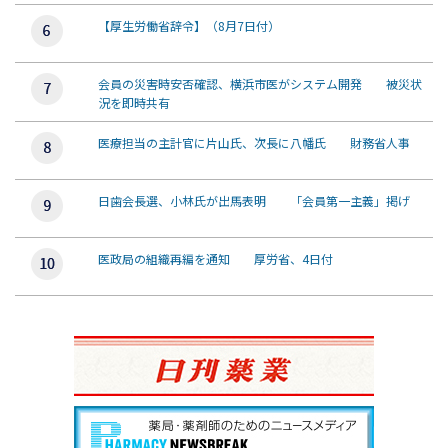
【厚生労働省辞令】（8月7日付）
会員の災害時安否確認、横浜市医がシステム開発 被災状
況を即時共有
医療担当の主計官に片山氏、次長に八幡氏 財務省人事
日歯会長選、小林氏が出馬表明 「会員第一主義」掲げ
医政局の組織再編を通知 厚労省、4日付