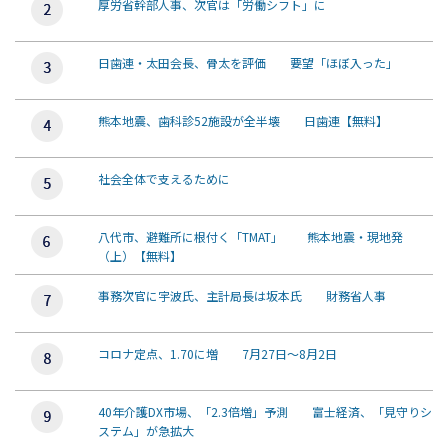
厚労省幹部人事、次官は「労働シフト」に
日歯連・太田会長、骨太を評価 要望「ほぼ入った」
熊本地震、歯科診52施設が全半壊 日歯連【無料】
社会全体で支えるために
八代市、避難所に根付く「TMAT」 熊本地震・現地発
（上）【無料】
事務次官に宇波氏、主計局長は坂本氏 財務省人事
コロナ定点、1.70に増 7月27日～8月2日
40年介護DX市場、「2.3倍増」予測 富士経済、「見守りシ
ステム」が急拡大