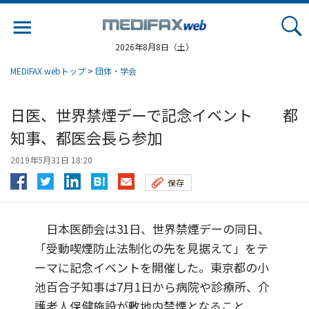
Jump
to
navigation
2026年8月8日（土）
MEDIFAX webトップ
>
団体・学会
日医、世界禁煙デーで記念イベント 都
知事、都医会長ら参加
2019年5月31日 18:20
保存
日本医師会は31日、世界禁煙デーの同日、
「受動喫煙防止法制化の先を見据えて」をテ
ーマに記念イベントを開催した。東京都の小
池百合子知事は7月1日から病院や診療所、介
護老人保健施設が敷地内禁煙となること...