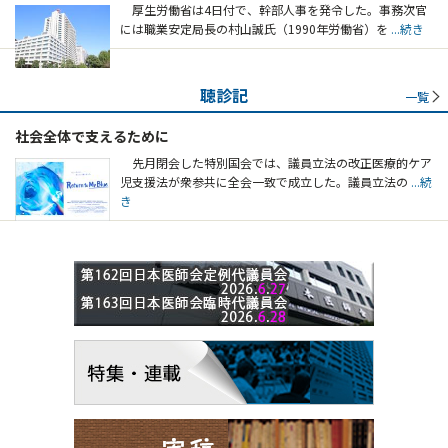
厚生労働省は4日付で、幹部人事を発令した。事務次官
には職業安定局長の村山誠氏（1990年労働省）を
...続き
聴診記
一覧
社会全体で支えるために
先月閉会した特別国会では、議員立法の改正医療的ケア
児支援法が衆参共に全会一致で成立した。議員立法の
...続
き