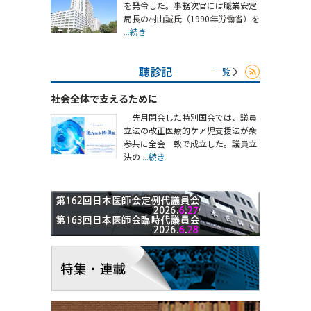
を発令した。事務次官には職業安定
局長の村山誠氏（1990年労働省）を
...続き
聴診記
一覧
社会全体で支えるために
先月閉会した特別国会では、議員
立法の改正医療的ケア児支援法が衆
参共に全会一致で成立した。議員立
法の
...続き