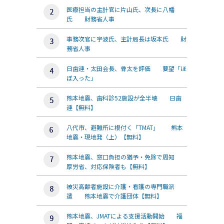
医療担当の主計官に片山氏、次長に八幡
氏 財務省人事
事務次官に宇波氏、主計局長は坂本氏 財
務省人事
日歯連・太田会長、骨太を評価 要望「ほ
ぼ入った」
熊本地震、歯科診52施設が全半壊 日歯
連【無料】
八代市、避難所に根付く「TMAT」 熊本
地震・現地発（上）【無料】
熊本地震、窓口負担の猶予・免除で周知
厚労省、対応保険者も【無料】
被災高齢者施設に介護・看護の専門職派
遣 熊本地震で介護団体【無料】
熊本地震、JMATによる支援活動開始 福