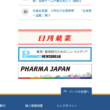
岡・宮崎チームが被災地入り【無料】
日歯会長選、小林氏が出馬表明 「会員第
一主義」掲げ
ページの先頭へ
案内
個人情報保護
リンクポリシー