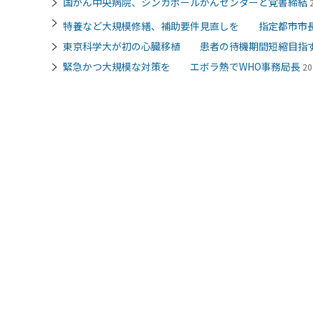
国がん中央病院、シンガポールがんセンターと覚書締結
特養など大規模修繕、補助要件見直しを 指定都市市
東京科学大が初の心臓移植 患者の待機期間短縮目指
緊急かつ大規模な対策を エボラ熱でWHO事務局長
20