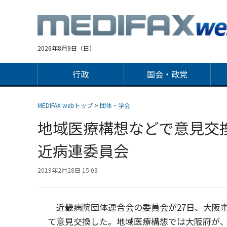
Jump
to
navigation
2026年8月9日（日）
行政
国会・政党
MEDIFAX webトップ
>
団体・学会
地域医療構想などで意見
近病連委員会
2019年2月28日 15:03
近畿病院団体連合会の委員会が27日、大阪市
て意見交換した。地域医療構想では大阪府が