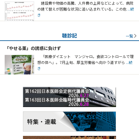
建設費や物価の高騰、人件費の上昇などによって、病院
の建て替えが困難な状況に追い込まれている。この危
...続
き
聴診記
一覧
「やせる薬」の誘惑に負けず
「医療ダイエット マンジャロ。食欲コントロールで理
想の体へ」。7月上旬、厚生労働省へ向かう道すがら
...続
き