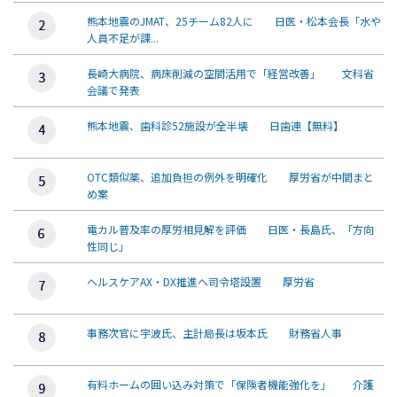
熊本地震のJMAT、25チーム82人に 日医・松本会長「水や
人員不足が課...
長崎大病院、病床削減の空間活用で「経営改善」 文科省
会議で発表
熊本地震、歯科診52施設が全半壊 日歯連【無料】
OTC類似薬、追加負担の例外を明確化 厚労省が中間まと
め案
電カル普及率の厚労相見解を評価 日医・長島氏、「方向
性同じ」
ヘルスケアAX・DX推進へ司令塔設置 厚労省
事務次官に宇波氏、主計局長は坂本氏 財務省人事
有料ホームの囲い込み対策で「保険者機能強化を」 介護