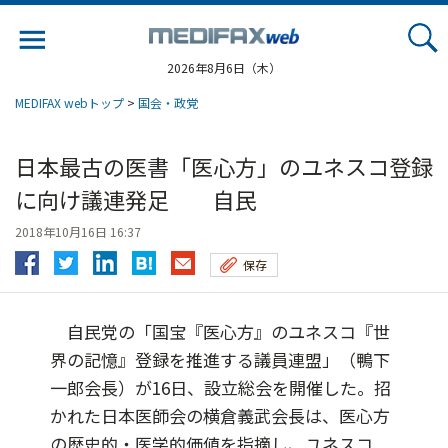
Jump
to
navigation
2026年8月6日（木）
MEDIFAX webトップ
>
国会・政党
日本最古の医書「医心方」のユネスコ登録
に向け議連発足 自民
2018年10月16日 16:37
保存
自民党の「国宝『医心方』のユネスコ『世
界の記憶』登録を推進する議員連盟」（鴨下
一郎会長）が16日、設立総会を開催した。招
かれた日本医師会の横倉義武会長は、医心方
の歴史的・医学的価値を指摘し、ユネスコ...