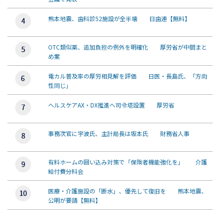
熊本地震、歯科診52施設が全半壊 日歯連【無料】
OTC類似薬、追加負担の例外を明確化 厚労省が中間まと
め案
電カル普及率の厚労相見解を評価 日医・長島氏、「方向
性同じ」
ヘルスケアAX・DX推進へ司令塔設置 厚労省
事務次官に宇波氏、主計局長は坂本氏 財務省人事
有料ホームの囲い込み対策で「保険者機能強化を」 介護
給付費分科会
医療・介護施設の「断水」、優先して復旧を 熊本地震、
公明が要請【無料】