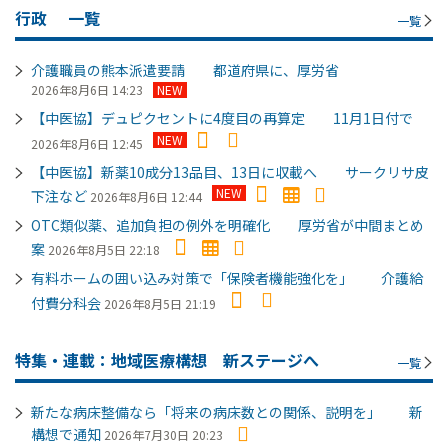
行政
一覧
一覧
介護職員の熊本派遣要請 都道府県に、厚労省
2026年8月6日 14:23
NEW
【中医協】デュピクセントに4度目の再算定 11月1日付で
NEW
2026年8月6日 12:45
【中医協】新薬10成分13品目、13日に収載へ サークリサ皮
NEW
下注など
2026年8月6日 12:44
OTC類似薬、追加負担の例外を明確化 厚労省が中間まとめ
案
2026年8月5日 22:18
有料ホームの囲い込み対策で「保険者機能強化を」 介護給
付費分科会
2026年8月5日 21:19
特集・連載：地域医療構想 新ステージへ
一覧
新たな病床整備なら「将来の病床数との関係、説明を」 新
構想で通知
2026年7月30日 20:23