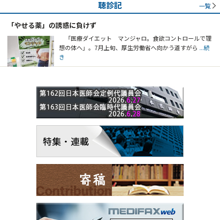
聴診記
一覧
「やせる薬」の誘惑に負けず
「医療ダイエット マンジャロ。食欲コントロールで理
想の体へ」。7月上旬、厚生労働省へ向かう道すがら
...続
き