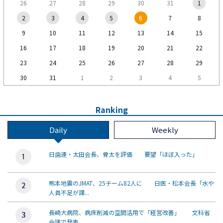
26
27
28
29
30
31
1
2
3
4
5
6
7
8
9
10
11
12
13
14
15
16
17
18
19
20
21
22
23
24
25
26
27
28
29
30
31
1
2
3
4
5
Ranking
Daily
Weekly
日歯連・太田会長、骨太を評価 要望「ほぼ入った」
熊本地震のJMAT、25チーム82人に 日医・松本会長「水や
人員不足が課...
長崎大病院、病床削減の空間活用で「経営改善」 文科省
会議で発表