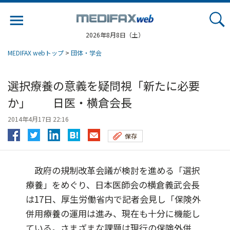
Jump
to
navigation
2026年8月8日（土）
MEDIFAX webトップ
>
団体・学会
選択療養の意義を疑問視「新たに必要
か」 日医・横倉会長
2014年4月17日 22:16
保存
政府の規制改革会議が検討を進める「選択
療養」をめぐり、日本医師会の横倉義武会長
は17日、厚生労働省内で記者会見し「保険外
併用療養の運用は進み、現在も十分に機能し
ている。さまざまな課題は現行の保険外併...