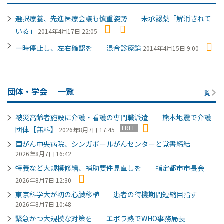
選択療養、先進医療会議も慎重姿勢 未承認薬「解消されて
いる」
2014年4月17日 22:05
一時停止し、左右確認を 混合診療論
2014年4月15日 9:00
団体・学会
一覧
一覧
被災高齢者施設に介護・看護の専門職派遣 熊本地震で介護
FREE
団体【無料】
2026年8月7日 17:45
国がん中央病院、シンガポールがんセンターと覚書締結
2026年8月7日 16:42
特養など大規模修繕、補助要件見直しを 指定都市市長会
2026年8月7日 12:30
東京科学大が初の心臓移植 患者の待機期間短縮目指す
2026年8月7日 10:48
緊急かつ大規模な対策を エボラ熱でWHO事務局長