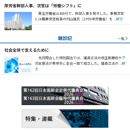
厚労省幹部人事、次官は「労働シフト」に
厚生労働省は4日付で、幹部人事を発令した。事務次官
には職業安定局長の村山誠氏（1990年労働省）を
...続き
聴診記
一覧
社会全体で支えるために
先月閉会した特別国会では、議員立法の改正医療的ケア
児支援法が衆参共に全会一致で成立した。議員立法の
...続
き