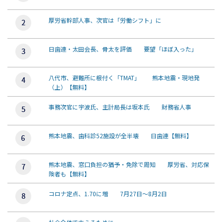
厚労省幹部人事、次官は「労働シフト」に
日歯連・太田会長、骨太を評価 要望「ほぼ入った」
八代市、避難所に根付く「TMAT」 熊本地震・現地発
（上）【無料】
事務次官に宇波氏、主計局長は坂本氏 財務省人事
熊本地震、歯科診52施設が全半壊 日歯連【無料】
熊本地震、窓口負担の猶予・免除で周知 厚労省、対応保
険者も【無料】
コロナ定点、1.70に増 7月27日～8月2日