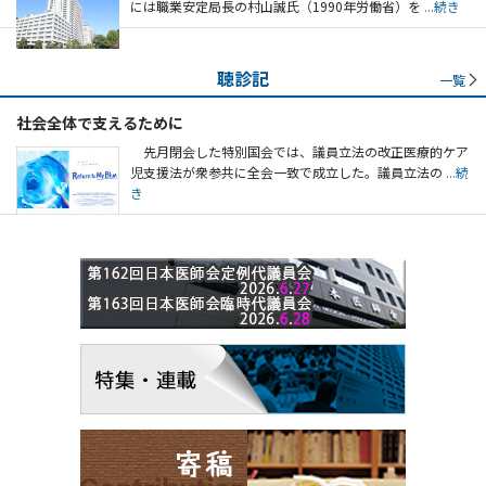
には職業安定局長の村山誠氏（1990年労働省）を
...続き
聴診記
一覧
社会全体で支えるために
先月閉会した特別国会では、議員立法の改正医療的ケア
児支援法が衆参共に全会一致で成立した。議員立法の
...続
き