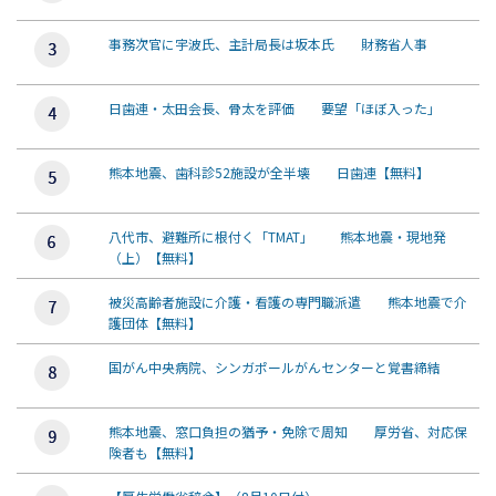
事務次官に宇波氏、主計局長は坂本氏 財務省人事
日歯連・太田会長、骨太を評価 要望「ほぼ入った」
熊本地震、歯科診52施設が全半壊 日歯連【無料】
八代市、避難所に根付く「TMAT」 熊本地震・現地発
（上）【無料】
被災高齢者施設に介護・看護の専門職派遣 熊本地震で介
護団体【無料】
国がん中央病院、シンガポールがんセンターと覚書締結
熊本地震、窓口負担の猶予・免除で周知 厚労省、対応保
険者も【無料】