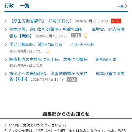
行政
一覧
一覧
【厚生労働省辞令】（8月10日付）
2026年8月10日 0:00
NEW
熊本地震、窓口負担の猶予・免除で周知 厚労省、対応保険
FREE
者も【無料】
2026年8月7日 20:27
手足口病6.98、減少に転じる 7月20～26日
2026年8月7日 17:21
医療担当の主計官に片山氏、次長に八幡氏 財務省人事
2026年8月7日 17:19
被災地への医師派遣、災害救助費から支弁 熊本地震で厚労
省【無料】
2026年8月7日 16:49
FREE
編集部からのお知らせ
いつもご愛読ありがとうございます。
E-ブックの更新は、12日（水）～14日（金）は休みになります。なお、WEB