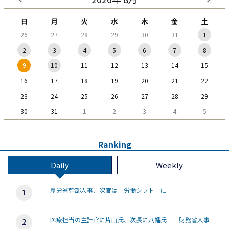
日
月
火
水
木
金
土
26
27
28
29
30
31
1
2
3
4
5
6
7
8
9
10
11
12
13
14
15
16
17
18
19
20
21
22
23
24
25
26
27
28
29
30
31
1
2
3
4
5
Ranking
Daily
Weekly
厚労省幹部人事、次官は「労働シフト」に
医療担当の主計官に片山氏、次長に八幡氏 財務省人事