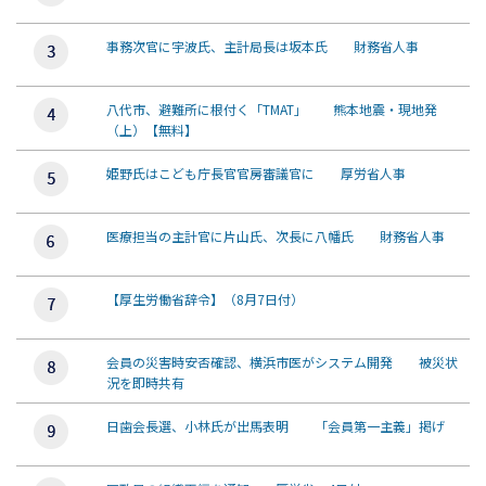
事務次官に宇波氏、主計局長は坂本氏 財務省人事
八代市、避難所に根付く「TMAT」 熊本地震・現地発
（上）【無料】
姫野氏はこども庁長官官房審議官に 厚労省人事
医療担当の主計官に片山氏、次長に八幡氏 財務省人事
【厚生労働省辞令】（8月7日付）
会員の災害時安否確認、横浜市医がシステム開発 被災状
況を即時共有
日歯会長選、小林氏が出馬表明 「会員第一主義」掲げ