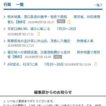
行政
一覧
一覧
熊本地震、窓口負担の猶予・免除で周知 厚労省、対応保険
FREE
者も【無料】
2026年8月7日 20:27
手足口病6.98、減少に転じる 7月20～26日
2026年8月7日 17:21
医療担当の主計官に片山氏、次長に八幡氏 財務省人事
2026年8月7日 17:19
被災地への医師派遣、災害救助費から支弁 熊本地震で厚労
省【無料】
2026年8月7日 16:49
FREE
ARI定点、42.87に減 7月20～26日
2026年8月7日 15:04
編集部からのお知らせ
いつもご愛読ありがとうございます。
E-ブックの更新は、12日（水）～14日（金）は休みになります。なお、WEB