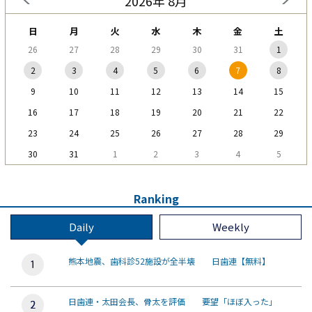
2026年 8月
日
月
火
水
木
金
土
26
27
28
29
30
31
1
2
3
4
5
6
7
8
9
10
11
12
13
14
15
16
17
18
19
20
21
22
23
24
25
26
27
28
29
30
31
1
2
3
4
5
Ranking
Daily
Weekly
熊本地震、歯科診52施設が全半壊 日歯連【無料】
日歯連・太田会長、骨太を評価 要望「ほぼ入った」