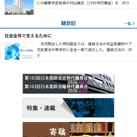
には職業安定局長の村山誠氏（1990年労働省）を
...続き
聴診記
一覧
社会全体で支えるために
先月閉会した特別国会では、議員立法の改正医療的ケア
児支援法が衆参共に全会一致で成立した。議員立法の
...続
き