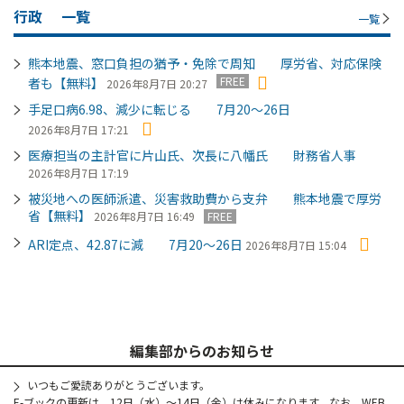
行政
一覧
一覧
熊本地震、窓口負担の猶予・免除で周知 厚労省、対応保険
FREE
者も【無料】
2026年8月7日 20:27
手足口病6.98、減少に転じる 7月20～26日
2026年8月7日 17:21
医療担当の主計官に片山氏、次長に八幡氏 財務省人事
2026年8月7日 17:19
被災地への医師派遣、災害救助費から支弁 熊本地震で厚労
省【無料】
2026年8月7日 16:49
FREE
ARI定点、42.87に減 7月20～26日
2026年8月7日 15:04
編集部からのお知らせ
いつもご愛読ありがとうございます。
E-ブックの更新は、12日（水）～14日（金）は休みになります。なお、WEB