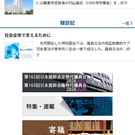
には職業安定局長の村山誠氏（1990年労働省）を
...続き
聴診記
一覧
社会全体で支えるために
先月閉会した特別国会では、議員立法の改正医療的ケア
児支援法が衆参共に全会一致で成立した。議員立法の
...続
き