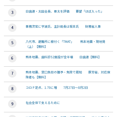
日歯連・太田会長、骨太を評価 要望「ほぼ入った」
事務次官に宇波氏、主計局長は坂本氏 財務省人事
八代市、避難所に根付く「TMAT」 熊本地震・現地発
（上）【無料】
熊本地震、歯科診52施設が全半壊 日歯連【無料】
熊本地震、窓口負担の猶予・免除で周知 厚労省、対応保
険者も【無料】
コロナ定点、1.70に増 7月27日～8月2日
社会全体で支えるために