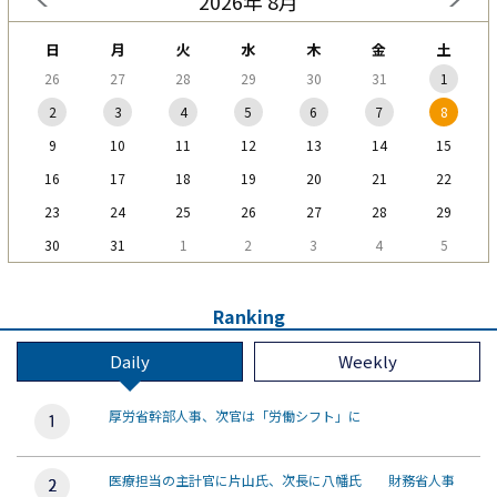
2026年 8月
日
月
火
水
木
金
土
26
27
28
29
30
31
1
2
3
4
5
6
7
8
9
10
11
12
13
14
15
16
17
18
19
20
21
22
23
24
25
26
27
28
29
30
31
1
2
3
4
5
Ranking
Daily
Weekly
厚労省幹部人事、次官は「労働シフト」に
医療担当の主計官に片山氏、次長に八幡氏 財務省人事