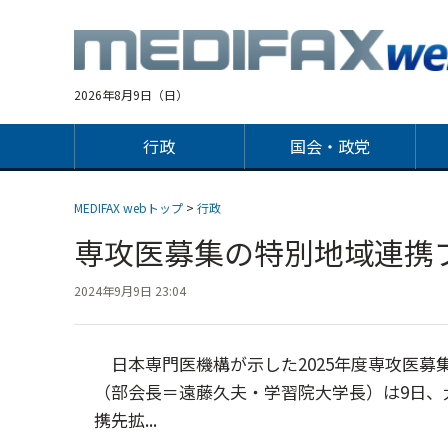
Jump
to
navigation
2026年8月9日（日）
行政
国会・政党
MEDIFAX webトップ
>
行政
専攻医募集の特別地域連携
2024年9月9日 23:04
日本専門医機構が示した2025年度専攻医募
（部会長＝遠藤久夫・学習院大学長）は9日、
携先拡...