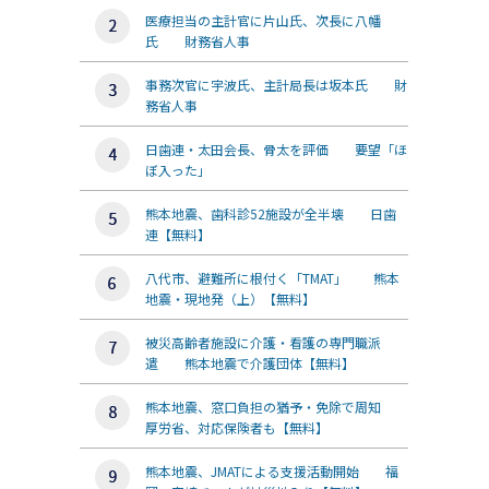
医療担当の主計官に片山氏、次長に八幡
氏 財務省人事
事務次官に宇波氏、主計局長は坂本氏 財
務省人事
日歯連・太田会長、骨太を評価 要望「ほ
ぼ入った」
熊本地震、歯科診52施設が全半壊 日歯
連【無料】
八代市、避難所に根付く「TMAT」 熊本
地震・現地発（上）【無料】
被災高齢者施設に介護・看護の専門職派
遣 熊本地震で介護団体【無料】
熊本地震、窓口負担の猶予・免除で周知
厚労省、対応保険者も【無料】
熊本地震、JMATによる支援活動開始 福