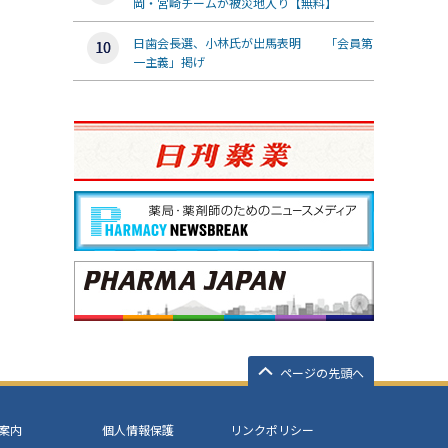
岡・宮崎チームが被災地入り【無料】
日歯会長選、小林氏が出馬表明 「会員第
一主義」掲げ
ページの先頭へ
案内
個人情報保護
リンクポリシー