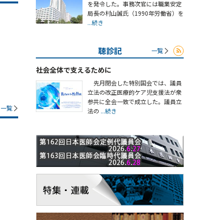
を発令した。事務次官には職業安定
局長の村山誠氏（1990年労働省）を
...続き
聴診記
一覧
社会全体で支えるために
先月閉会した特別国会では、議員
立法の改正医療的ケア児支援法が衆
参共に全会一致で成立した。議員立
一覧
法の
...続き