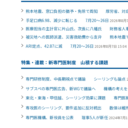
熊本地震、窓口負担の猶予・免除で周知 厚労省、対
手足口病6.98、減少に転じる 7月20～26日
2026年8月7
医療担当の主計官に片山氏、次長に八幡氏 財務省人
被災地への医師派遣、災害救助費から支弁 熊本地震
ARI定点、42.87に減 7月20～26日
2026年8月7日 15:04
特集・連載：新専門医制度 山積する課題
専門研修制度、中長期視点で議論 シーリングも論点
サブスペの専門医広告、新WGで議論へ 機構の考えを
東北・東海・甲信越、シーリング効果に課題 専門医
専攻医のシーリング、要件追加に反対続出 数値は維
専門医機構、新役員を公表 理事5人が新任
2024年7月1