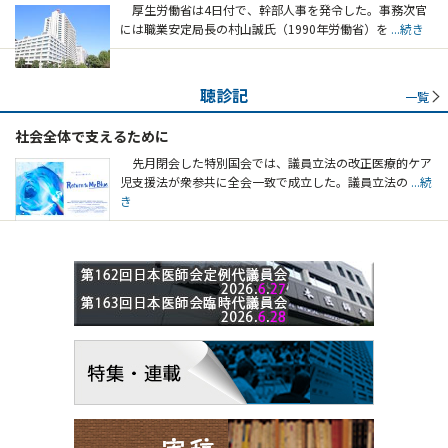
厚生労働省は4日付で、幹部人事を発令した。事務次官
には職業安定局長の村山誠氏（1990年労働省）を
...続き
聴診記
一覧
社会全体で支えるために
先月閉会した特別国会では、議員立法の改正医療的ケア
児支援法が衆参共に全会一致で成立した。議員立法の
...続
き