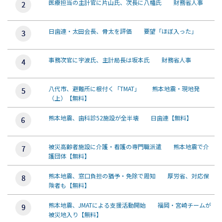
医療担当の主計官に片山氏、次長に八幡氏 財務省人事
日歯連・太田会長、骨太を評価 要望「ほぼ入った」
事務次官に宇波氏、主計局長は坂本氏 財務省人事
八代市、避難所に根付く「TMAT」 熊本地震・現地発
（上）【無料】
熊本地震、歯科診52施設が全半壊 日歯連【無料】
被災高齢者施設に介護・看護の専門職派遣 熊本地震で介
護団体【無料】
熊本地震、窓口負担の猶予・免除で周知 厚労省、対応保
険者も【無料】
熊本地震、JMATによる支援活動開始 福岡・宮崎チームが
被災地入り【無料】